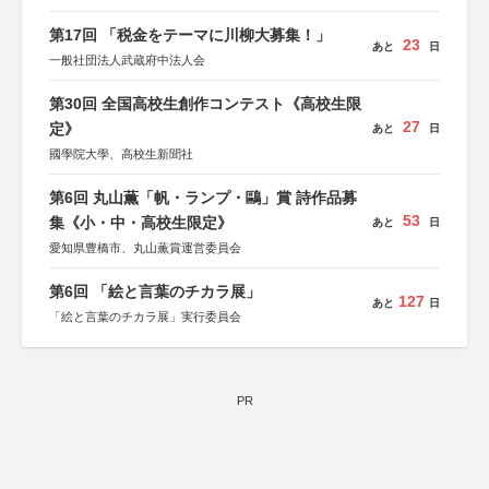
第17回 「税金をテーマに川柳大募集！」
23
あと
日
一般社団法人武蔵府中法人会
第30回 全国高校生創作コンテスト《高校生限
27
定》
あと
日
國學院大學、高校生新聞社
第6回 丸山薫「帆・ランプ・鷗」賞 詩作品募
53
集《小・中・高校生限定》
あと
日
愛知県豊橋市、丸山薫賞運営委員会
第6回 「絵と言葉のチカラ展」
127
あと
日
「絵と言葉のチカラ展」実行委員会
PR