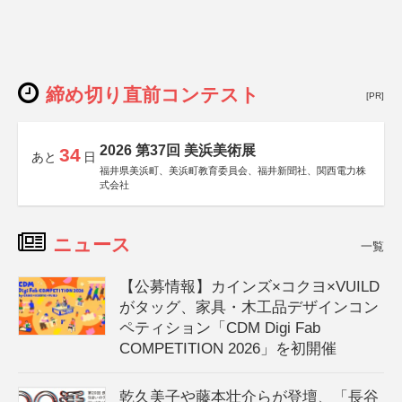
締め切り直前コンテスト
[PR]
2026 第37回 美浜美術展
34
あと
日
福井県美浜町、美浜町教育委員会、福井新聞社、関西電力株
式会社
ニュース
一覧
【公募情報】カインズ×コクヨ×VUILD
がタッグ、家具・木工品デザインコン
ペティション「CDM Digi Fab
COMPETITION 2026」を初開催
乾久美子や藤本壮介らが登壇、「長谷