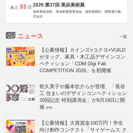
2026 第37回 美浜美術展
31
あと
日
福井県美浜町、美浜町教育委員会、福井新聞社、関西電力株
式会社
ニュース
一覧
【公募情報】カインズ×コクヨ×VUILD
がタッグ、家具・木工品デザインコン
ペティション「CDM Digi Fab
COMPETITION 2026」を初開催
乾久美子や藤本壮介らが登壇、「長谷
工 住まいのデザインコンペティション
20回記念 特別講演会」が8月19日に開
催
[PR]
【公募情報】大賞賞金100万円！学生
向け創作コンテスト「サイゲームス ク