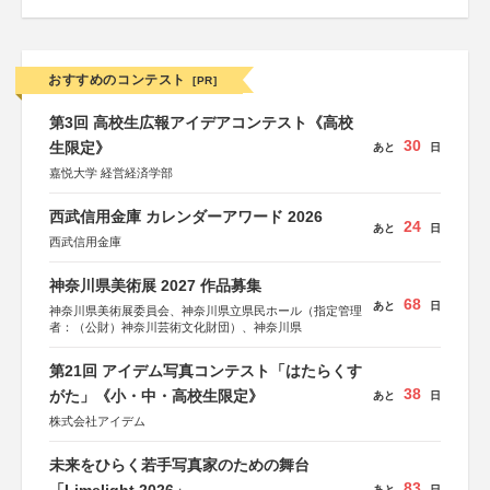
おすすめのコンテスト
[PR]
第3回 高校生広報アイデアコンテスト《高校
30
生限定》
あと
日
嘉悦大学 経営経済学部
西武信用金庫 カレンダーアワード 2026
24
あと
日
西武信用金庫
神奈川県美術展 2027 作品募集
68
あと
日
神奈川県美術展委員会、神奈川県立県民ホール（指定管理
者：（公財）神奈川芸術文化財団）、神奈川県
第21回 アイデム写真コンテスト「はたらくす
38
がた」《小・中・高校生限定》
あと
日
株式会社アイデム
未来をひらく若手写真家のための舞台
83
あと
日