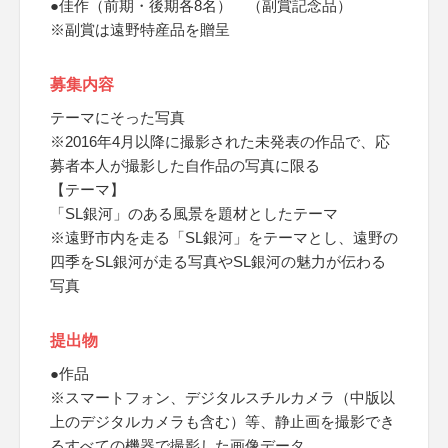
●佳作（前期・後期各8名） （副賞記念品）
※副賞は遠野特産品を贈呈
募集内容
テーマにそった写真
※2016年4月以降に撮影された未発表の作品で、応
募者本人が撮影した自作品の写真に限る
【テーマ】
「SL銀河」のある風景を題材としたテーマ
※遠野市内を走る「SL銀河」をテーマとし、遠野の
四季をSL銀河が走る写真やSL銀河の魅力が伝わる
写真
提出物
●作品
※スマートフォン、デジタルスチルカメラ（中版以
上のデジタルカメラも含む）等、静止画を撮影でき
るすべての機器で撮影した画像データ