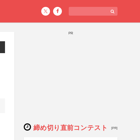
PR
締め切り直前コンテスト
[PR]