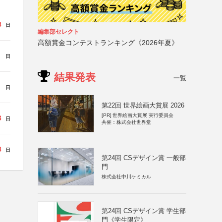
3
日
編集部セレクト
高額賞金コンテストランキング《2026年夏》
日
結果発表
一覧
日
第22回 世界絵画大賞展 2026
[PR]
世界絵画大賞展 実行委員会
3
日
共催：株式会社世界堂
3
日
第24回 CSデザイン賞 一般部
門
株式会社中川ケミカル
第24回 CSデザイン賞 学生部
門《学生限定》