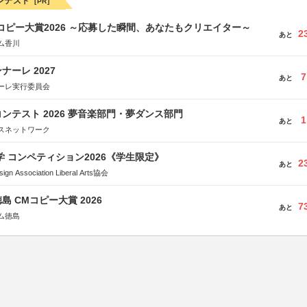
ンテスト
[PR]
Mコピー大賞2026 ～応募した瞬間、あなたもクリエイター～
2
あと
ム香川
ーレ 2027
7
あと
ーレ実行委員会
ンテスト 2026 夢音楽部門・夢ダンス部門
1
あと
スネットワーク
大学 コンペティション2026《学生限定》
2
あと
Association Liberal Arts協会
島 CMコピー大賞 2026
7
あと
ム徳島