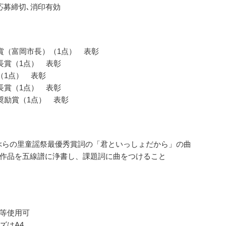
応募締切､消印有効
賞（富岡市長）（1点） 表彰
長賞（1点） 表彰
（1点） 表彰
長賞（1点） 表彰
奨励賞（1点） 表彰
かぶらの里童謡祭最優秀賞詞の「君といっしょだから」の曲
作品を五線譜に浄書し、課題詞に曲をつけること
等使用可
ズはA4