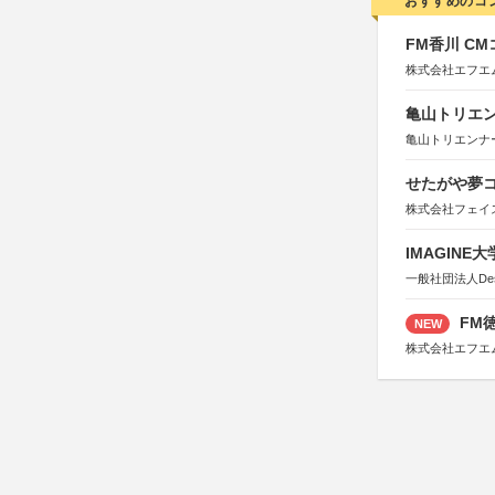
おすすめのコ
FM香川 C
株式会社エフエ
亀山トリエンナ
亀山トリエンナ
せたがや夢コ
株式会社フェイ
IMAGINE
一般社団法人Design 
FM徳
NEW
株式会社エフエ