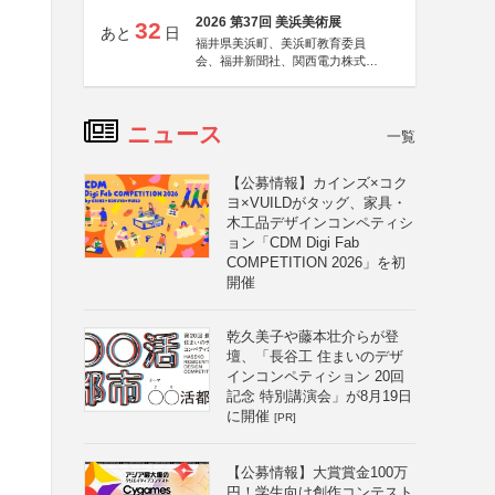
2026 第37回 美浜美術展
32
あと
日
福井県美浜町、美浜町教育委員
会、福井新聞社、関西電力株式会
社
ニュース
一覧
【公募情報】カインズ×コク
ヨ×VUILDがタッグ、家具・
木工品デザインコンペティシ
ョン「CDM Digi Fab
COMPETITION 2026」を初
開催
乾久美子や藤本壮介らが登
壇、「長谷工 住まいのデザ
インコンペティション 20回
記念 特別講演会」が8月19日
に開催
[PR]
【公募情報】大賞賞金100万
円！学生向け創作コンテスト