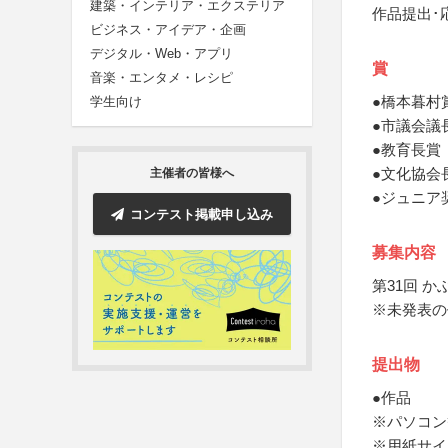
建築・インテリア・エクステリア
作品提出･
ビジネス・アイデア・企画
デジタル・Web・アプリ
賞
音楽・エンタメ・レシピ
●橋本暮村
学生向け
●市議会議
●教育長賞
●文化協会
主催者の皆様へ
●ジュニア
コンテスト掲載申し込み
募集内容
第31回 
※未発表の
提出物
●作品
※パソコン
※用紙サイ