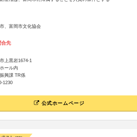
市、富岡市文化協会
問合先
上黒岩1674-1
ホール内
振興課 TR係
60-1230
公式ホームページ