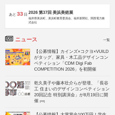
2026 第37回 美浜美術展
33
あと
日
福井県美浜町、美浜町教育委員会、福井新聞社、関西電力株
式会社
ニュース
一覧
【公募情報】カインズ×コクヨ×VUILD
がタッグ、家具・木工品デザインコン
ペティション「CDM Digi Fab
COMPETITION 2026」を初開催
乾久美子や藤本壮介らが登壇、「長谷
工 住まいのデザインコンペティション
20回記念 特別講演会」が8月19日に開
催
[PR]
【公募情報】大賞賞金100万円！学生