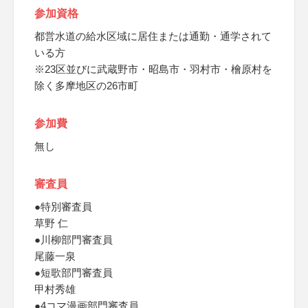
参加資格
都営水道の給水区域に居住または通勤・通学されて
いる方
※23区並びに武蔵野市・昭島市・羽村市・檜原村を
除く多摩地区の26市町
参加費
無し
審査員
●特別審査員
草野 仁
●川柳部門審査員
尾藤一泉
●短歌部門審査員
甲村秀雄
●4コマ漫画部門審査員