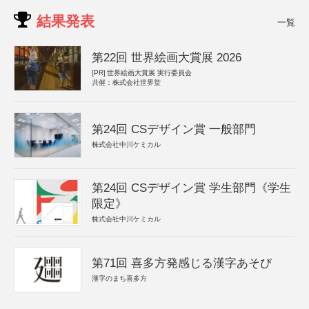
結果発表
一覧
第22回 世界絵画大賞展 2026
[PR]
世界絵画大賞展 実行委員会
共催：株式会社世界堂
第24回 CSデザイン賞 一般部門
株式会社中川ケミカル
第24回 CSデザイン賞 学生部門《学生
限定》
株式会社中川ケミカル
第71回 喜多方発感じる漢字あそび
漢字のまち喜多方