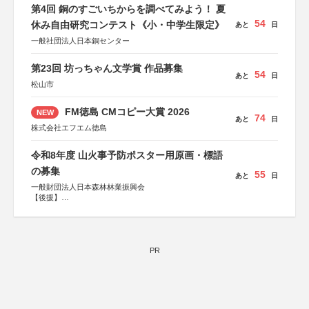
第4回 銅のすごいちからを調べてみよう！ 夏
54
休み自由研究コンテスト《小・中学生限定》
あと
日
一般社団法人日本銅センター
第23回 坊っちゃん文学賞 作品募集
54
あと
日
松山市
FM徳島 CMコピー大賞 2026
NEW
74
あと
日
株式会社エフエム徳島
令和8年度 山火事予防ポスター用原画・標語
の募集
55
あと
日
一般財団法人日本森林林業振興会
【後援】
総務省消防庁、文部科学省、林野庁、全国森林組合連合
会、森林火災対策協会
PR