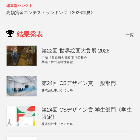
編集部セレクト
高額賞金コンテストランキング《2026年夏》
結果発表
一覧
第22回 世界絵画大賞展 2026
[PR]
世界絵画大賞展 実行委員会
共催：株式会社世界堂
第24回 CSデザイン賞 一般部門
株式会社中川ケミカル
第24回 CSデザイン賞 学生部門《学生
限定》
株式会社中川ケミカル