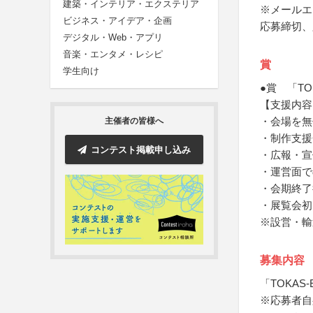
建築・インテリア・エクステリア
※メールエ
ビジネス・アイデア・企画
応募締切、
デジタル・Web・アプリ
音楽・エンタメ・レシピ
賞
学生向け
●賞 「TOK
【支援内容
・会場を無
主催者の皆様へ
・制作支援
コンテスト掲載申し込み
・広報・宣
・運営面で
・会期終了
・展覧会初
※設営・輸
募集内容
「TOKAS-
※応募者自