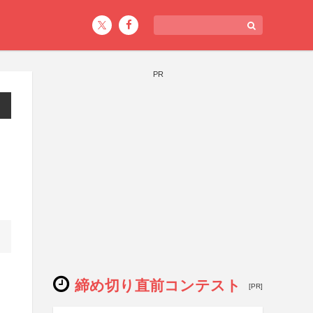
PR
締め切り直前コンテスト
[PR]