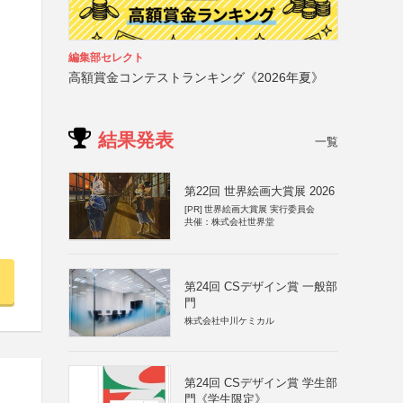
編集部セレクト
高額賞金コンテストランキング《2026年夏》
結果発表
一覧
第22回 世界絵画大賞展 2026
[PR]
世界絵画大賞展 実行委員会
共催：株式会社世界堂
第24回 CSデザイン賞 一般部
門
株式会社中川ケミカル
第24回 CSデザイン賞 学生部
門《学生限定》