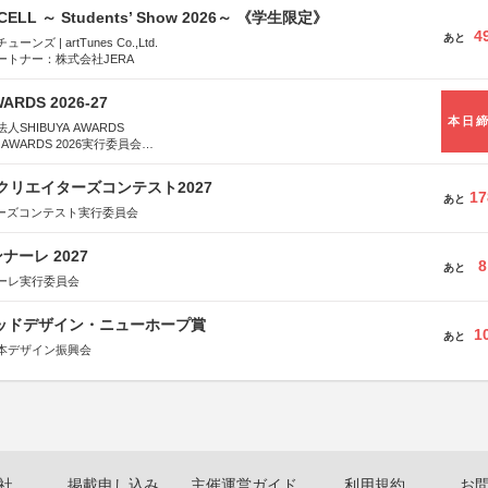
-CELL ～ Students’ Show 2026～ 《学生限定》
4
あと
ズ | artTunes Co.,Ltd.
ートナー：株式会社JERA
WARDS 2026-27
本日
SHIBUYA AWARDS
 AWARDS 2026実行委員会
は決定次第、公式ホームページにて発表
クリエイターズコンテスト2027
17
あと
ターズコンテスト実行委員会
ーレ 2027
8
あと
ーレ実行委員会
グッドデザイン・ニューホープ賞
1
あと
本デザイン振興会
社
掲載申し込み
主催運営ガイド
利用規約
お