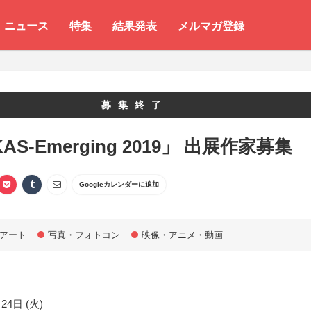
ニュース
特集
結果発表
メルマガ登録
募集終了
AS-Emerging 2019」 出展作家募集
Googleカレンダーに追加
アート
写真・フォトコン
映像・アニメ・動画
24日 (火)