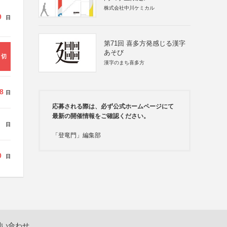
株式会社中川ケミカル
9
日
第71回 喜多方発感じる漢字
あそび
締切
漢字のまち喜多方
8
日
応募される際は、必ず公式ホームページにて
最新の開催情報をご確認ください。
日
「登竜門」編集部
0
日
問い合わせ