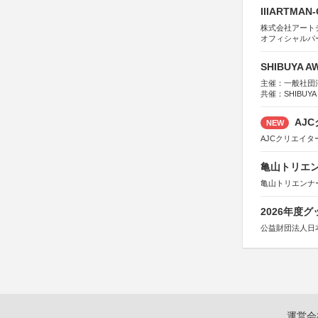
IIIARTMAN
株式会社アートチューン
オフィシャルパ
SHIBUYA A
主催：一般社団法人
共催：SHIBUYA
※共催・後援等
AJC
NEW
AJCクリエイ
亀山トリエンナ
亀山トリエンナ
2026年度
公益財団法人日
運営会