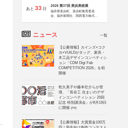
2026 第37回 美浜美術展
33
あと
日
福井県美浜町、美浜町教育委員
会、福井新聞社、関西電力株式会
社
ニュース
一覧
【公募情報】カインズ×コク
ヨ×VUILDがタッグ、家具・
木工品デザインコンペティシ
ョン「CDM Digi Fab
COMPETITION 2026」を初
開催
乾久美子や藤本壮介らが登
壇、「長谷工 住まいのデザ
インコンペティション 20回
記念 特別講演会」が8月19日
に開催
[PR]
【公募情報】大賞賞金100万
像、
円！学生向け創作コンテスト