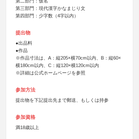
第二部門：仮名
第三部門：現代漢字かなまじり文
第四部門：少字数（4字以内）
提出物
●出品料
●作品
※作品寸法は、A：縦205×横70cm以内、B：縦60×
横180cm以内、C：縦120×横120cm以内
※詳細は公式ホームページを参照
参加方法
提出物を下記提出先まで郵送、もしくは持参
参加資格
満18歳以上