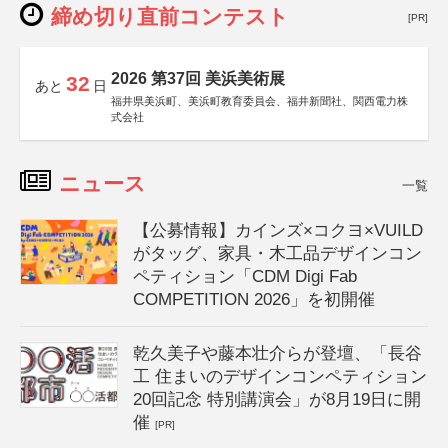
締め切り直前コンテスト
[PR]
2026 第37回 美浜美術展
32
あと
日
福井県美浜町、美浜町教育委員会、福井新聞社、関西電力株
式会社
ニュース
一覧
【公募情報】カインズ×コクヨ×VUILD
がタッグ、家具・木工品デザインコン
ペティション「CDM Digi Fab
COMPETITION 2026」を初開催
乾久美子や藤本壮介らが登壇、「長谷
工 住まいのデザインコンペティション
20回記念 特別講演会」が8月19日に開
催
[PR]