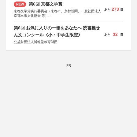
会、森林火災対策協会
第6回 京都文学賞
NEW
273
あと
日
京都文学賞実行委員会（京都市、京都新聞、一般社団法人
京都出版文化協会 等）
協力：京都府書店商業組合、朝日新聞出版、
KADOKAWA、河出書房新社、幻冬舎、講談社、光文社、
第6回 お気に入りの一冊をあなたへ 読書推せ
集英社、小学館、祥伝社、新潮社、淡交社、ちいさいミシ
32
マ社、徳間書店、早川書房、PHP研究所、双葉社、文藝春
ん文コンクール《小・中学生限定》
あと
日
秋、ポプラ社、毎日新聞出版
公益財団法人博報堂教育財団
PR