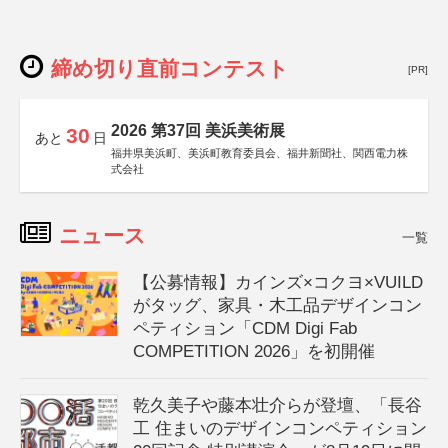
締め切り直前コンテスト
[PR]
2026 第37回 美浜美術展
30
あと
日
福井県美浜町、美浜町教育委員会、福井新聞社、関西電力株
式会社
ニュース
一覧
【公募情報】カインズ×コクヨ×VUILD
がタッグ、家具・木工品デザインコン
ペティション「CDM Digi Fab
COMPETITION 2026」を初開催
乾久美子や藤本壮介らが登壇、「長谷
工 住まいのデザインコンペティション