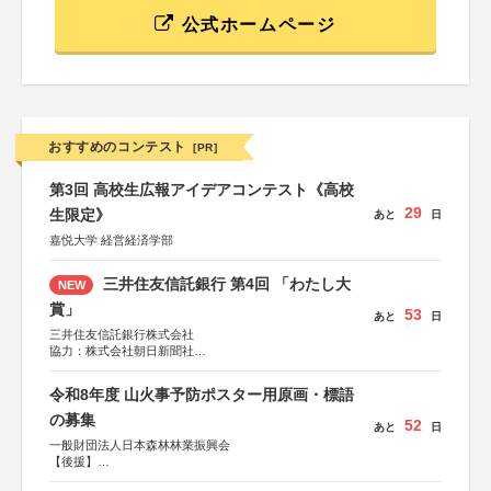
公式ホームページ
おすすめのコンテスト
[PR]
第3回 高校生広報アイデアコンテスト《高校
29
生限定》
あと
日
嘉悦大学 経営経済学部
三井住友信託銀行 第4回 「わたし大
NEW
賞」
53
あと
日
三井住友信託銀行株式会社
協力：株式会社朝日新聞社
後援：日本郵便株式会社
令和8年度 山火事予防ポスター用原画・標語
の募集
52
あと
日
一般財団法人日本森林林業振興会
【後援】
総務省消防庁、文部科学省、林野庁、全国森林組合連合