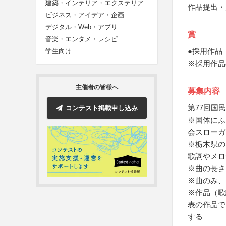
建築・インテリア・エクステリア
作品提出・
ビジネス・アイデア・企画
デジタル・Web・アプリ
賞
音楽・エンタメ・レシピ
●採用作品
学生向け
※採用作品
主催者の皆様へ
募集内容
第77回国
コンテスト掲載申し込み
※国体にふ
会スローガ
※栃木県の
歌詞やメロ
※曲の長さ
※曲のみ、
※作品（歌
表の作品で
する