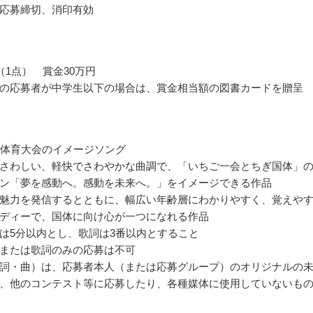
応募締切、消印有効
（1点） 賞金30万円
の応募者が中学生以下の場合は、賞金相当額の図書カードを贈呈
民体育大会のイメージソング
さわしい、軽快でさわやかな曲調で、「いちご一会とちぎ国体」
ン「夢を感動へ。感動を未来へ。」をイメージできる作品
魅力を発信するとともに、幅広い年齢層にわかりやすく、覚えや
ディーで、国体に向け心が一つになれる作品
は5分以内とし、歌詞は3番以内とすること
または歌詞のみの応募は不可
詞・曲）は、応募者本人（または応募グループ）のオリジナルの
、他のコンテスト等に応募したり、各種媒体に使用していないも