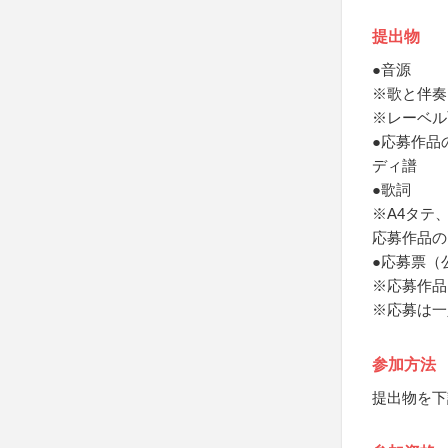
提出物
●音源
※歌と伴奏
※レーベル
●応募作品
ディ譜
●歌詞
※A4タテ
応募作品の
●応募票（
※応募作品
※応募は一
参加方法
提出物を下