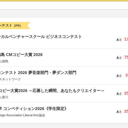
ンテスト
[PR]
ーカルベンチャースクール ビジネスコンテスト
1
あと
島 CMコピー大賞 2026
7
あと
ム徳島
ンテスト 2026 夢音楽部門・夢ダンス部門
3
あと
スネットワーク
Mコピー大賞2026 ～応募した瞬間、あなたもクリエイター～
2
あと
ム香川
大学 コンペティション2026《学生限定》
2
あと
Association Liberal Arts協会