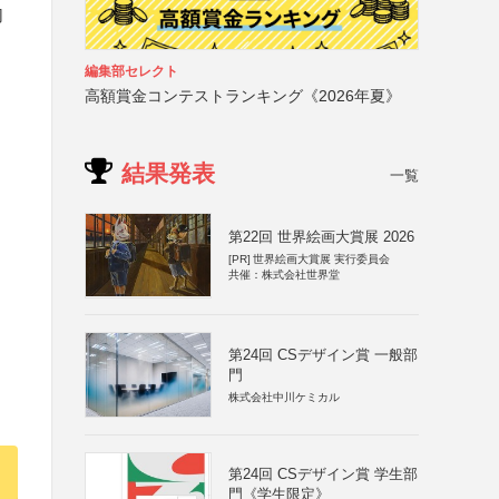
切
編集部セレクト
高額賞金コンテストランキング《2026年夏》
結果発表
一覧
第22回 世界絵画大賞展 2026
[PR]
世界絵画大賞展 実行委員会
共催：株式会社世界堂
第24回 CSデザイン賞 一般部
門
株式会社中川ケミカル
第24回 CSデザイン賞 学生部
門《学生限定》