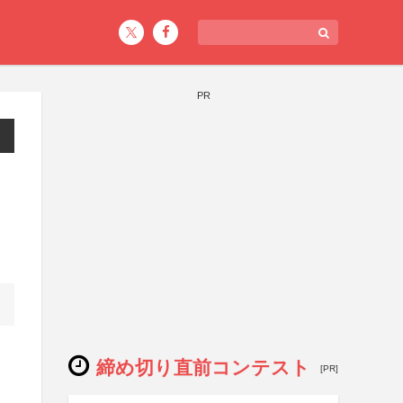
PR
締め切り直前コンテスト
[PR]