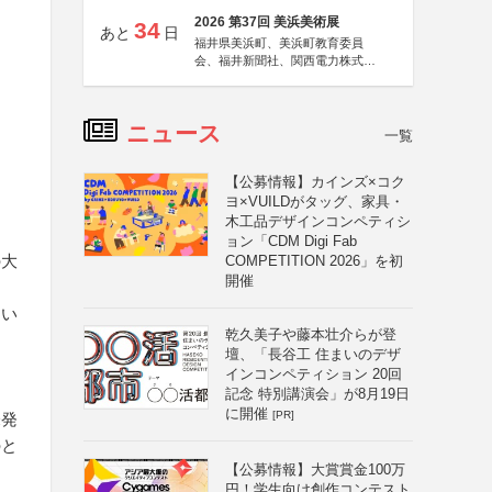
2026 第37回 美浜美術展
34
あと
日
福井県美浜町、美浜町教育委員
会、福井新聞社、関西電力株式会
社
ニュース
一覧
【公募情報】カインズ×コク
ヨ×VUILDがタッグ、家具・
木工品デザインコンペティシ
ョン「CDM Digi Fab
の大
COMPETITION 2026」を初
開催
すい
乾久美子や藤本壮介らが登
壇、「長谷工 住まいのデザ
インコンペティション 20回
記念 特別講演会」が8月19日
に開催
[PR]
未発
のと
【公募情報】大賞賞金100万
円！学生向け創作コンテスト