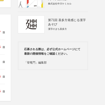
株式会社中川ケミカル
第71回 喜多方発感じる漢字
あそび
漢字のまち喜多方
7
日
5
日
応募される際は、必ず公式ホームページにて
最新の開催情報をご確認ください。
日
「登竜門」編集部
5
日
5
日