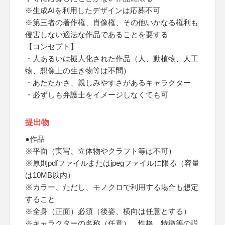
※生成AIを利用したデザインは応募不可
※第三者の著作権、肖像権、その他いかなる権利も
侵害しない適法な作品であることを要する
【コンセプト】
・人あるいは擬人化された作品（人、動植物、人工
物、想像上の生き物等は不問）
・あたたかさ、親しみやすさがあるキャラクター
・必ずしも弁護士をイメージしなくても可
提出物
●作品
※平面（実写、立体物やクラフト等は不可）
※原則pdfファイルまたはjpegファイルに限る（容量
は10MB以内）
※カラー、ただし、モノクロで利用する場合も想定
すること
※全身（正面）必須（後姿、横向は任意とする）
※キャラクターの名称（任意）、性格、特徴等の説