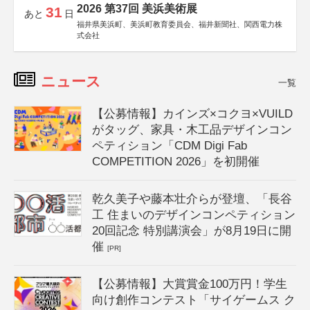
2026 第37回 美浜美術展
31
あと
日
福井県美浜町、美浜町教育委員会、福井新聞社、関西電力株
式会社
ニュース
一覧
【公募情報】カインズ×コクヨ×VUILD
がタッグ、家具・木工品デザインコン
ペティション「CDM Digi Fab
COMPETITION 2026」を初開催
乾久美子や藤本壮介らが登壇、「長谷
工 住まいのデザインコンペティション
20回記念 特別講演会」が8月19日に開
催
[PR]
【公募情報】大賞賞金100万円！学生
向け創作コンテスト「サイゲームス ク