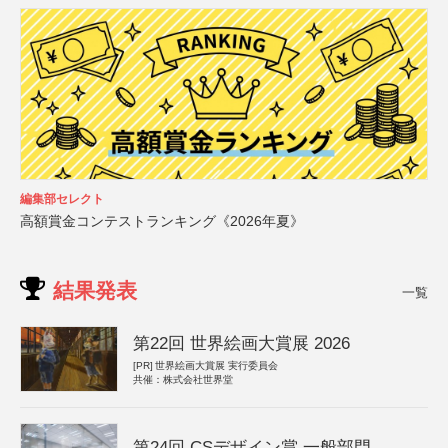
編集部セレクト
高額賞金コンテストランキング《2026年夏》
結果発表
一覧
第22回 世界絵画大賞展 2026
[PR]
世界絵画大賞展 実行委員会
共催：株式会社世界堂
第24回 CSデザイン賞 一般部門