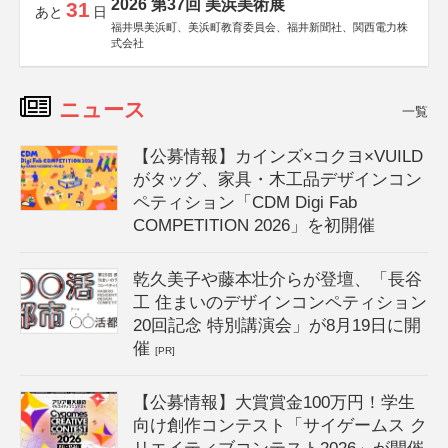
2026 第37回 美浜美術展
31
あと
日
福井県美浜町、美浜町教育委員会、福井新聞社、関西電力株
式会社
ニュース
一覧
【公募情報】カインズ×コクヨ×VUILD
がタッグ、家具・木工品デザインコン
ペティション「CDM Digi Fab
COMPETITION 2026」を初開催
乾久美子や藤本壮介らが登壇、「長谷
工 住まいのデザインコンペティション
20回記念 特別講演会」が8月19日に開
催
[PR]
【公募情報】大賞賞金100万円！学生
向け創作コンテスト「サイゲームス ク