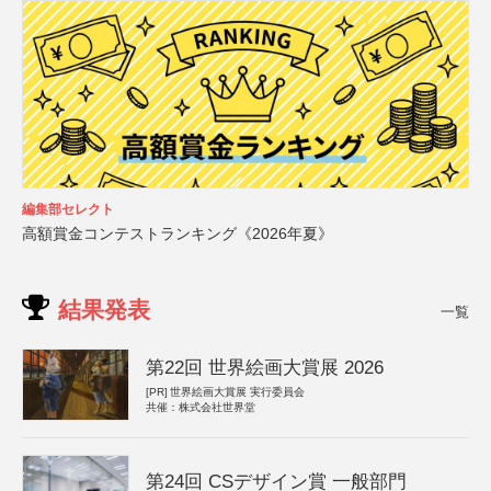
編集部セレクト
高額賞金コンテストランキング《2026年夏》
結果発表
一覧
第22回 世界絵画大賞展 2026
[PR]
世界絵画大賞展 実行委員会
共催：株式会社世界堂
第24回 CSデザイン賞 一般部門