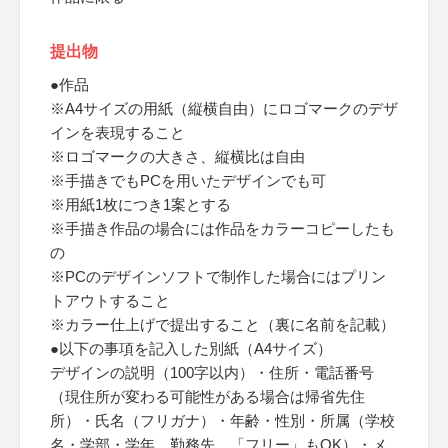
提出物
●作品
※A4サイズの用紙（縦横自由）にロゴマークのデザ
インを表現すること
※ロゴマークの大きさ、縦横比は自由
※手描きでもPCを用いたデザインでも可
※用紙1枚につき1案とする
※手描き作品の場合には作品をカラーコピーしたも
の
※PCのデザインソフトで制作した場合にはプリン
トアウトすること
※カラー仕上げで提出すること（裏に名前を記載）
●以下の事項を記入した別紙（A4サイズ）
デザインの説明（100字以内）・住所・電話番号
（現住所が変わる可能性がある場合は帰省先住
所）・氏名（フリガナ）・年齢・性別・所属（学校
名・学部・学年、勤務先、「フリー」もOK）・メ