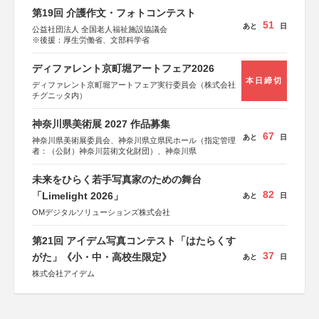
第19回 介護作文・フォトコンテスト
51
あと
日
公益社団法人 全国老人福祉施設協議会
※後援：厚生労働省、文部科学省
ディファレント京町堀アートフェア2026
本日締切
ディファレント京町堀アートフェア実行委員会（株式会社
チグニッタ内）
神奈川県美術展 2027 作品募集
67
あと
日
神奈川県美術展委員会、神奈川県立県民ホール（指定管理
者：（公財）神奈川芸術文化財団）、神奈川県
未来をひらく若手写真家のための舞台
82
「Limelight 2026」
あと
日
OMデジタルソリューションズ株式会社
第21回 アイデム写真コンテスト「はたらくす
37
がた」《小・中・高校生限定》
あと
日
株式会社アイデム