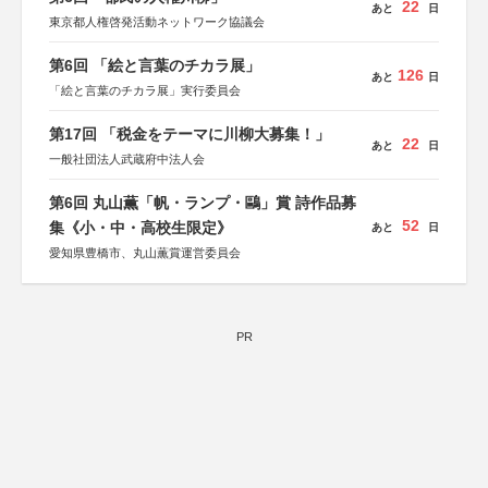
22
あと
日
東京都人権啓発活動ネットワーク協議会
第6回 「絵と言葉のチカラ展」
126
あと
日
「絵と言葉のチカラ展」実行委員会
第17回 「税金をテーマに川柳大募集！」
22
あと
日
一般社団法人武蔵府中法人会
第6回 丸山薫「帆・ランプ・鷗」賞 詩作品募
52
集《小・中・高校生限定》
あと
日
愛知県豊橋市、丸山薫賞運営委員会
PR