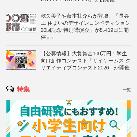
乾久美子や藤本壮介らが登壇、「長谷
工 住まいのデザインコンペティション
20回記念 特別講演会」が8月19日に開
催
[PR]
【公募情報】大賞賞金100万円！学生
向け創作コンテスト「サイゲームス ク
リエイティブコンテスト2026」が開催
特集
一覧