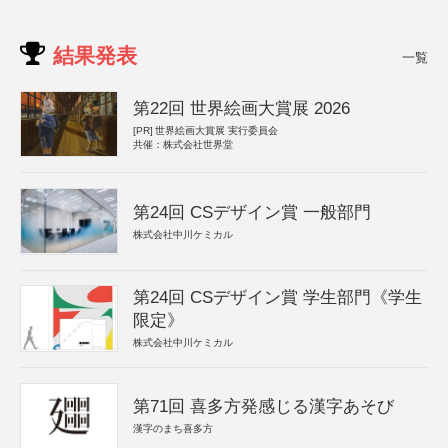
結果発表
一覧
第22回 世界絵画大賞展 2026
[PR]
世界絵画大賞展 実行委員会
共催：株式会社世界堂
第24回 CSデザイン賞 一般部門
株式会社中川ケミカル
第24回 CSデザイン賞 学生部門《学生
限定》
株式会社中川ケミカル
第71回 喜多方発感じる漢字あそび
漢字のまち喜多方