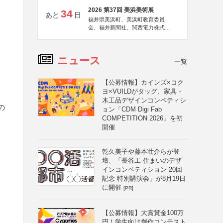
2026 第37回 美浜美術展
34
あと
日
福井県美浜町、美浜町教育委員
会、福井新聞社、関西電力株式会
社
ニュース
一覧
【公募情報】カインズ×コク
ヨ×VUILDがタッグ、家具・
木工品デザインコンペティシ
の
ョン「CDM Digi Fab
COMPETITION 2026」を初
開催
乾久美子や藤本壮介らが登
壇、「長谷工 住まいのデザ
インコンペティション 20回
記念 特別講演会」が8月19日
に開催
[PR]
【公募情報】大賞賞金100万
円！学生向け創作コンテスト