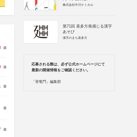
株式会社中川ケミカル
第71回 喜多方発感じる漢字
あそび
漢字のまち喜多方
8
日
応募される際は、必ず公式ホームページにて
9
日
最新の開催情報をご確認ください。
「登竜門」編集部
1
日
日
7
日