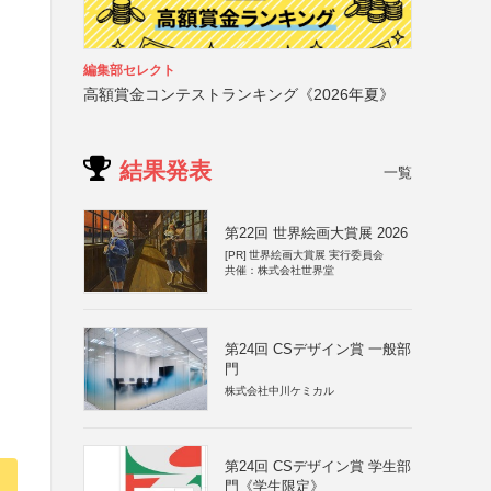
編集部セレクト
高額賞金コンテストランキング《2026年夏》
結果発表
一覧
第22回 世界絵画大賞展 2026
[PR]
世界絵画大賞展 実行委員会
共催：株式会社世界堂
第24回 CSデザイン賞 一般部
門
株式会社中川ケミカル
第24回 CSデザイン賞 学生部
門《学生限定》