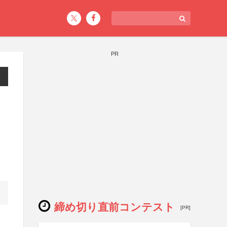
PR
締め切り直前コンテスト
[PR]