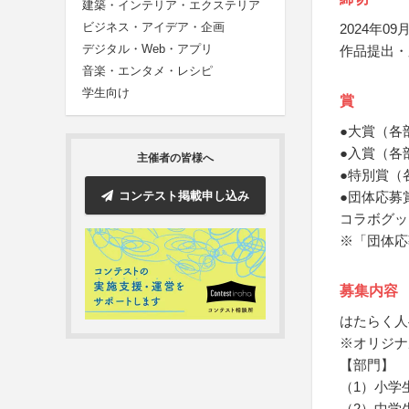
建築・インテリア・エクステリア
ビジネス・アイデア・企画
2024年09月
デジタル・Web・アプリ
作品提出・
音楽・エンタメ・レシピ
学生向け
賞
●大賞（各
●入賞（各
主催者の皆様へ
●特別賞（
コンテスト掲載申し込み
●団体応募
コラボグッ
※「団体応
募集内容
はたらく人
※オリジナ
【部門】
（1）小学
（2）中学