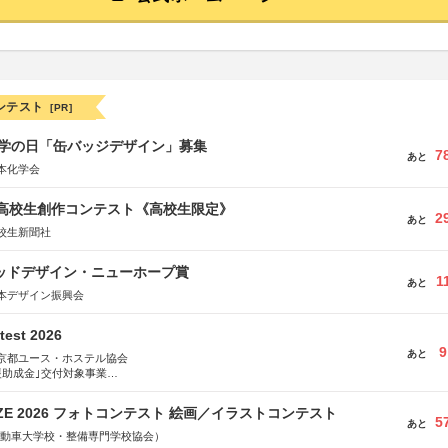
ンテスト
[PR]
 化学の日「缶バッジデザイン」募集
7
あと
本化学会
国高校生創作コンテスト《高校生限定》
2
あと
校生新聞社
グッドデザイン・ニューホープ賞
1
あと
本デザイン振興会
test 2026
9
あと
京都ユース・ホステル協会
援助成金｣交付対象事業
術祭 連携企画
RIZE 2026 フォトコンテスト 絵画／イラストコンテスト
5
あと
国自動車大学校・整備専門学校協会）