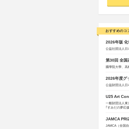
おすすめのコ
2026年版
公益社団法人日
第30回 全
國學院大學、高
2026年度
公益財団法人日
U25 Art Con
一般財団法人東
｢すみだの夢応
すみだ五彩の芸
JAMCA P
JAMCA（全