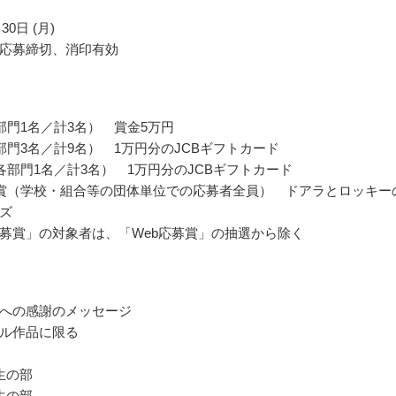
30日 (月)
応募締切、消印有効
部門1名／計3名） 賞金5万円
部門3名／計9名） 1万円分のJCBギフトカード
各部門1名／計3名） 1万円分のJCBギフトカード
賞（学校・組合等の団体単位での応募者全員） ドアラとロッキー
ズ
募賞」の対象者は、「Web応募賞」の抽選から除く
への感謝のメッセージ
ル作品に限る
生の部
生の部