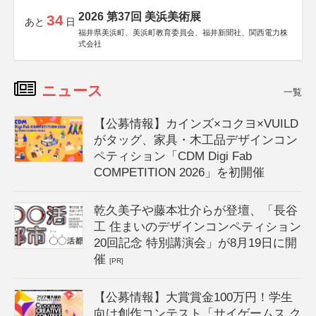
2026 第37回 美浜美術展
34
あと
日
福井県美浜町、美浜町教育委員会、福井新聞社、関西電力株
式会社
ニュース
一覧
【公募情報】カインズ×コクヨ×VUILD
がタッグ、家具・木工品デザインコン
ペティション「CDM Digi Fab
COMPETITION 2026」を初開催
乾久美子や藤本壮介らが登壇、「長谷
工 住まいのデザインコンペティション
20回記念 特別講演会」が8月19日に開
催
[PR]
【公募情報】大賞賞金100万円！学生
向け創作コンテスト「サイゲームス ク