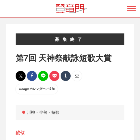
募集終了
第7回 天神祭献詠短歌大賞
Googleカレンダーに追加
川柳・俳句・短歌
締切