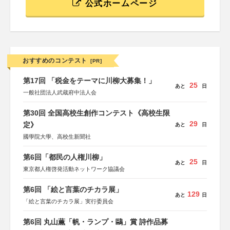
公式ホームページ
おすすめのコンテスト
[PR]
第17回 「税金をテーマに川柳大募集！」
25
あと
日
一般社団法人武蔵府中法人会
第30回 全国高校生創作コンテスト《高校生限
29
定》
あと
日
國學院大學、高校生新聞社
第6回「都民の人権川柳」
25
あと
日
東京都人権啓発活動ネットワーク協議会
第6回 「絵と言葉のチカラ展」
129
あと
日
「絵と言葉のチカラ展」実行委員会
第6回 丸山薫「帆・ランプ・鷗」賞 詩作品募