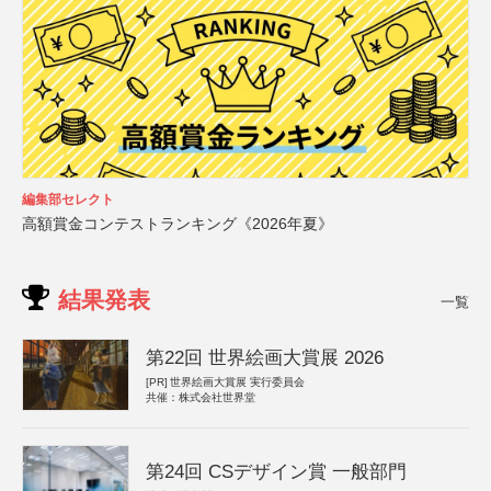
編集部セレクト
高額賞金コンテストランキング《2026年夏》
結果発表
一覧
第22回 世界絵画大賞展 2026
[PR]
世界絵画大賞展 実行委員会
共催：株式会社世界堂
第24回 CSデザイン賞 一般部門