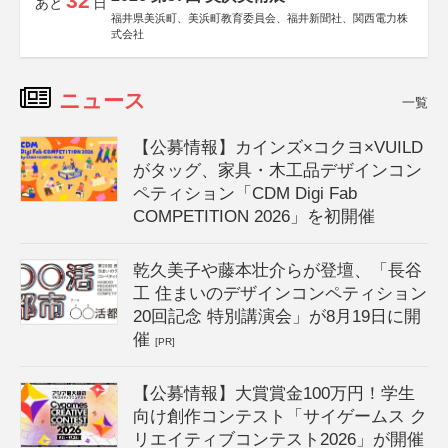
32
あと
日
福井県美浜町、美浜町教育委員会、福井新聞社、関西電力株
式会社
ニュース
一覧
【公募情報】カインズ×コクヨ×VUILD
がタッグ、家具・木工品デザインコン
ペティション「CDM Digi Fab
COMPETITION 2026」を初開催
乾久美子や藤本壮介らが登壇、「長谷
工 住まいのデザインコンペティション
20回記念 特別講演会」が8月19日に開
催
[PR]
【公募情報】大賞賞金100万円！学生
向け創作コンテスト「サイゲームス ク
リエイティブコンテスト2026」が開催