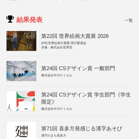
結果発表
一覧
第22回 世界絵画大賞展 2026
[PR]
世界絵画大賞展 実行委員会
共催：株式会社世界堂
第24回 CSデザイン賞 一般部門
株式会社中川ケミカル
第24回 CSデザイン賞 学生部門《学生
限定》
株式会社中川ケミカル
第71回 喜多方発感じる漢字あそび
漢字のまち喜多方