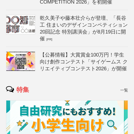
COMPETITION 2026」を初開催
乾久美子や藤本壮介らが登壇、「長谷
工 住まいのデザインコンペティション
20回記念 特別講演会」が8月19日に開
催
[PR]
【公募情報】大賞賞金100万円！学生
向け創作コンテスト「サイゲームス ク
リエイティブコンテスト2026」が開催
特集
一覧