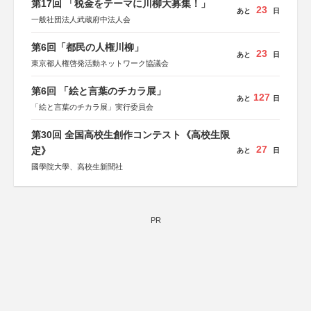
第17回 「税金をテーマに川柳大募集！」
23
あと
日
一般社団法人武蔵府中法人会
第6回「都民の人権川柳」
23
あと
日
東京都人権啓発活動ネットワーク協議会
第6回 「絵と言葉のチカラ展」
127
あと
日
「絵と言葉のチカラ展」実行委員会
第30回 全国高校生創作コンテスト《高校生限
27
定》
あと
日
國學院大學、高校生新聞社
PR