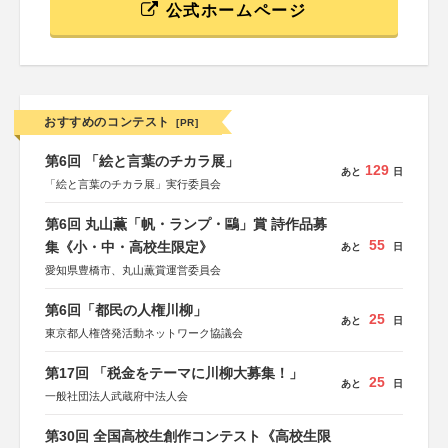
公式ホームページ
おすすめのコンテスト
[PR]
第6回 「絵と言葉のチカラ展」
129
あと
日
「絵と言葉のチカラ展」実行委員会
第6回 丸山薫「帆・ランプ・鷗」賞 詩作品募
55
集《小・中・高校生限定》
あと
日
愛知県豊橋市、丸山薫賞運営委員会
第6回「都民の人権川柳」
25
あと
日
東京都人権啓発活動ネットワーク協議会
第17回 「税金をテーマに川柳大募集！」
25
あと
日
一般社団法人武蔵府中法人会
第30回 全国高校生創作コンテスト《高校生限