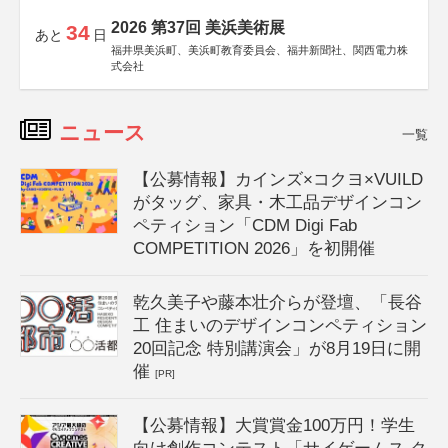
2026 第37回 美浜美術展
34
あと
日
福井県美浜町、美浜町教育委員会、福井新聞社、関西電力株
式会社
ニュース
一覧
【公募情報】カインズ×コクヨ×VUILD
がタッグ、家具・木工品デザインコン
ペティション「CDM Digi Fab
COMPETITION 2026」を初開催
乾久美子や藤本壮介らが登壇、「長谷
工 住まいのデザインコンペティション
20回記念 特別講演会」が8月19日に開
催
[PR]
【公募情報】大賞賞金100万円！学生