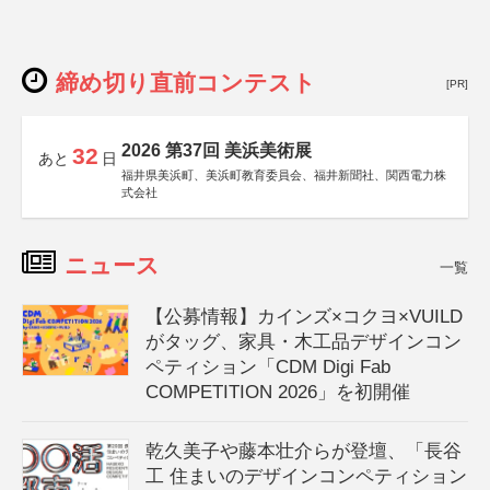
締め切り直前コンテスト
[PR]
2026 第37回 美浜美術展
32
あと
日
福井県美浜町、美浜町教育委員会、福井新聞社、関西電力株
式会社
ニュース
一覧
【公募情報】カインズ×コクヨ×VUILD
がタッグ、家具・木工品デザインコン
ペティション「CDM Digi Fab
COMPETITION 2026」を初開催
乾久美子や藤本壮介らが登壇、「長谷
工 住まいのデザインコンペティション