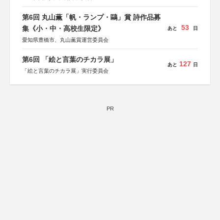
第6回 丸山薫「帆・ランプ・鷗」賞 詩作品募
53
集《小・中・高校生限定》
あと
日
愛知県豊橋市、丸山薫賞運営委員会
第6回 「絵と言葉のチカラ展」
127
あと
日
「絵と言葉のチカラ展」実行委員会
PR