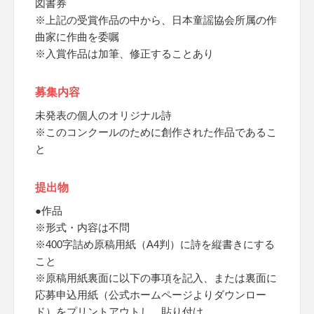
図書券
※上記の受賞作品の中から、日本童謡協会所属の作
曲家に作曲を委嘱
※入賞作品は加筆、修正することあり
募集内容
未発表の個人のオリジナル詩
※このコンクールのために創作された作品であるこ
と
提出物
●作品
※形式・内容は不問
※400字詰め原稿用紙（A4判）に詩を縦書きにする
こと
※原稿用紙裏面に以下の事項を記入、または裏面に
応募申込用紙（公式ホームページよりダウンロー
ド）をプリントアウトし、貼り付け