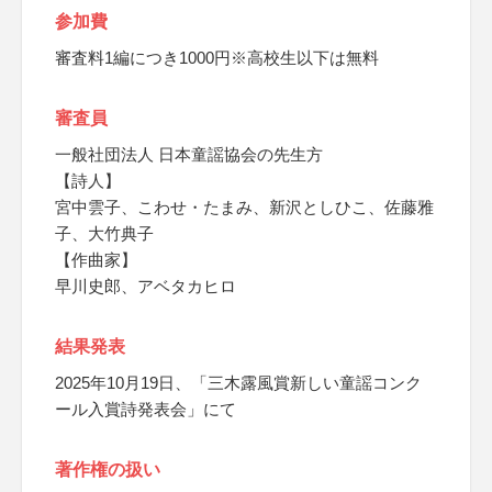
参加費
審査料1編につき1000円※高校生以下は無料
審査員
一般社団法人 日本童謡協会の先生方
【詩人】
宮中雲子、こわせ・たまみ、新沢としひこ、佐藤雅
子、大竹典子
【作曲家】
早川史郎、アベタカヒロ
結果発表
2025年10月19日、「三木露風賞新しい童謡コンク
ール入賞詩発表会」にて
著作権の扱い