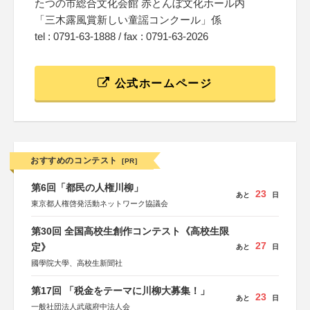
たつの市総合文化会館 赤とんぼ文化ホール内
「三木露風賞新しい童謡コンクール」係
tel : 0791-63-1888 / fax : 0791-63-2026
公式ホームページ
おすすめのコンテスト
[PR]
第6回「都民の人権川柳」
23
あと
日
東京都人権啓発活動ネットワーク協議会
第30回 全国高校生創作コンテスト《高校生限
27
定》
あと
日
國學院大學、高校生新聞社
第17回 「税金をテーマに川柳大募集！」
23
あと
日
一般社団法人武蔵府中法人会