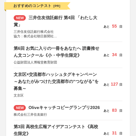
おすすめのコンテスト
[PR]
三井住友信託銀行 第4回 「わたし大
NEW
賞」
55
あと
日
三井住友信託銀行株式会社
協力：株式会社朝日新聞社
後援：日本郵便株式会社
第6回 お気に入りの一冊をあなたへ 読書推せ
34
ん文コンクール《小・中学生限定》
あと
日
公益財団法人博報堂教育財団
文京区×交流都市ハッシュタグキャンペーン
～あなたがみつけた交流都市の“つながる”を
127
あと
日
募集～
文京区
Oliveキャッチコピーグランプリ2026
NEW
83
あと
日
株式会社三井住友銀行
第3回 高校生広報アイデアコンテスト《高校
31
生限定》
あと
日