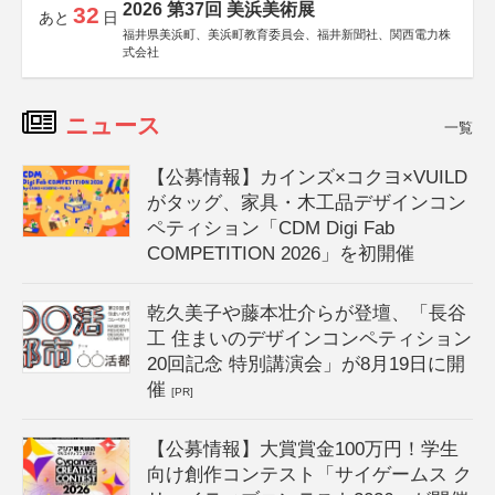
2026 第37回 美浜美術展
32
あと
日
福井県美浜町、美浜町教育委員会、福井新聞社、関西電力株
式会社
ニュース
一覧
【公募情報】カインズ×コクヨ×VUILD
がタッグ、家具・木工品デザインコン
ペティション「CDM Digi Fab
COMPETITION 2026」を初開催
乾久美子や藤本壮介らが登壇、「長谷
工 住まいのデザインコンペティション
20回記念 特別講演会」が8月19日に開
催
[PR]
【公募情報】大賞賞金100万円！学生
向け創作コンテスト「サイゲームス ク