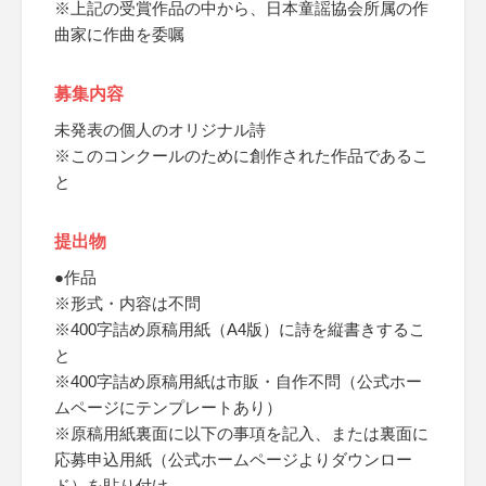
※上記の受賞作品の中から、日本童謡協会所属の作
曲家に作曲を委嘱
募集内容
未発表の個人のオリジナル詩
※このコンクールのために創作された作品であるこ
と
提出物
●作品
※形式・内容は不問
※400字詰め原稿用紙（A4版）に詩を縦書きするこ
と
※400字詰め原稿用紙は市販・自作不問（公式ホー
ムページにテンプレートあり）
※原稿用紙裏面に以下の事項を記入、または裏面に
応募申込用紙（公式ホームページよりダウンロー
ド）を貼り付け