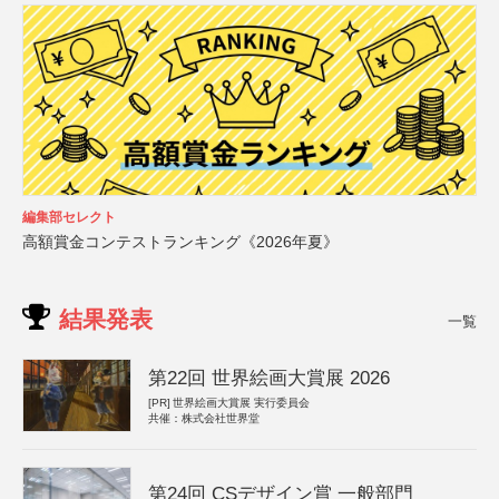
編集部セレクト
高額賞金コンテストランキング《2026年夏》
結果発表
一覧
第22回 世界絵画大賞展 2026
[PR]
世界絵画大賞展 実行委員会
共催：株式会社世界堂
第24回 CSデザイン賞 一般部門