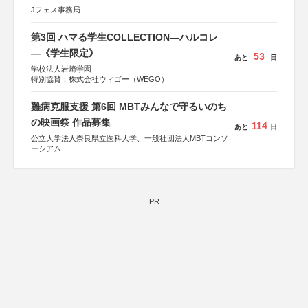
Jフェス事務局
第3回 ハマる学生COLLECTION―ハルコレ
―《学生限定》
53
あと
日
学校法人岩崎学園
特別協賛：株式会社ウィゴー（WEGO）
難病克服支援 第6回 MBTみんなで守るいのち
の映画祭 作品募集
114
あと
日
公立大学法人奈良県立医科大学、一般社団法人MBTコンソ
ーシアム
協力：読売新聞社
後援：厚生労働省
文部科学省
奈良県
PR
日本経済団体連合会
関西経済連合会
「“よい仕事おこし”フェア」実行委員会
関西文化学術研究都市推進機構
東京難病団体連絡協議会