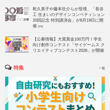
乾久美子や藤本壮介らが登壇、「長谷
工 住まいのデザインコンペティション
20回記念 特別講演会」が8月19日に開
催
[PR]
【公募情報】大賞賞金100万円！学生
向け創作コンテスト「サイゲームス ク
リエイティブコンテスト2026」が開催
特集
一覧