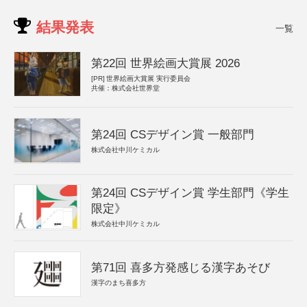
結果発表
一覧
第22回 世界絵画大賞展 2026
[PR]
世界絵画大賞展 実行委員会
共催：株式会社世界堂
第24回 CSデザイン賞 一般部門
株式会社中川ケミカル
第24回 CSデザイン賞 学生部門《学生
限定》
株式会社中川ケミカル
第71回 喜多方発感じる漢字あそび
漢字のまち喜多方