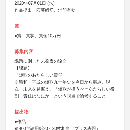
2020年07月01日 (水)
作品提出・応募締切、消印有効
賞
●賞 賞状、賞金10万円
募集内容
課題に則した未発表の論文
【課題】
「短歌のあたらしい責任」
※昭和・平成の短歌九十年史を今日から顧み、現
在・未来を見据え、「短歌が担うべきあたらしい役
割・責任はなにか」という視点で論考すること
提出物
●作品
※400字詰用紙20～30枚相当（プラス表題）