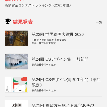
編集部セレクト
高額賞金コンテストランキング《2026年夏》
結果発表
一覧
第22回 世界絵画大賞展 2026
[PR]
世界絵画大賞展 実行委員会
共催：株式会社世界堂
第24回 CSデザイン賞 一般部門
株式会社中川ケミカル
第24回 CSデザイン賞 学生部門《学生
限定》
株式会社中川ケミカル
第71回 喜多方発感じる漢字あそび