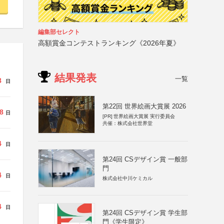
編集部セレクト
高額賞金コンテストランキング《2026年夏》
結果発表
一覧
8
日
第22回 世界絵画大賞展 2026
8
日
[PR]
世界絵画大賞展 実行委員会
共催：株式会社世界堂
4
日
第24回 CSデザイン賞 一般部
門
4
日
株式会社中川ケミカル
4
日
第24回 CSデザイン賞 学生部
門《学生限定》