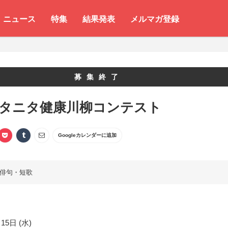
ニュース
特集
結果発表
メルマガ登録
募集終了
 タニタ健康川柳コンテスト
Googleカレンダーに追加
俳句・短歌
15日 (水)