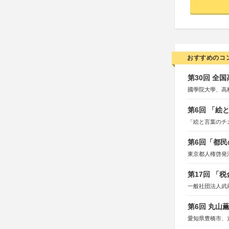
おすすめのコ
第30回 全
國學院大學、高
第6回 「絵
「絵と言葉のチ
第6回「都民
東京都人権啓発
第17回 「
一般社団法人武
第6回 丸山
愛知県豊橋市、