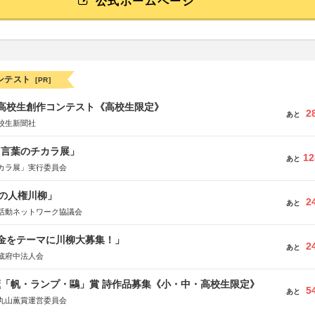
公式ホームページ
ンテスト
[PR]
国高校生創作コンテスト《高校生限定》
2
あと
校生新聞社
と言葉のチカラ展」
12
あと
カラ展」実行委員会
の人権川柳」
2
あと
活動ネットワーク協議会
税金をテーマに川柳大募集！」
2
あと
蔵府中法人会
薫「帆・ランプ・鷗」賞 詩作品募集《小・中・高校生限定》
5
あと
丸山薫賞運営委員会