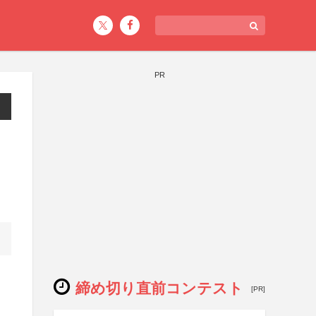
PR
締め切り直前コンテスト
[PR]