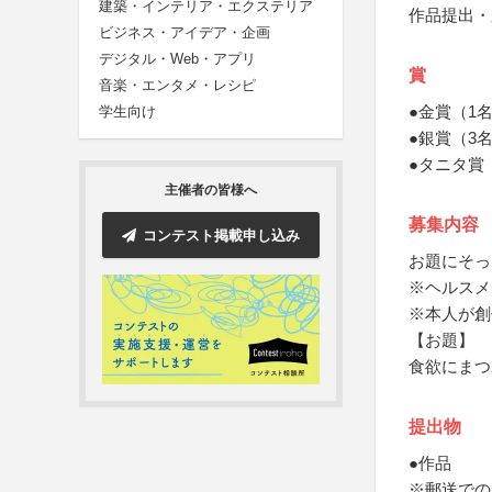
建築・インテリア・エクステリア
作品提出・
ビジネス・アイデア・企画
デジタル・Web・アプリ
賞
音楽・エンタメ・レシピ
●金賞（1
学生向け
●銀賞（3名
●タニタ賞
主催者の皆様へ
募集内容
コンテスト掲載申し込み
お題にそっ
※ヘルスメ
※本人が創
【お題】
食欲にまつ
提出物
●作品
※郵送での