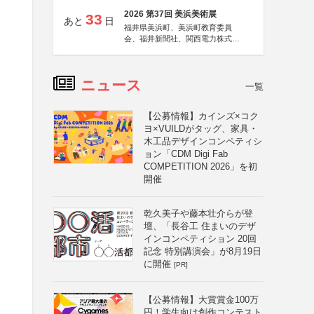
2026 第37回 美浜美術展
33
あと
日
福井県美浜町、美浜町教育委員
会、福井新聞社、関西電力株式会
社
ニュース
一覧
【公募情報】カインズ×コク
ヨ×VUILDがタッグ、家具・
木工品デザインコンペティシ
ョン「CDM Digi Fab
COMPETITION 2026」を初
開催
乾久美子や藤本壮介らが登
壇、「長谷工 住まいのデザ
インコンペティション 20回
記念 特別講演会」が8月19日
に開催
[PR]
【公募情報】大賞賞金100万
円！学生向け創作コンテスト