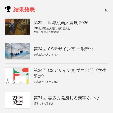
結果発表
一覧
第22回 世界絵画大賞展 2026
[PR]
世界絵画大賞展 実行委員会
共催：株式会社世界堂
第24回 CSデザイン賞 一般部門
株式会社中川ケミカル
第24回 CSデザイン賞 学生部門《学生
限定》
株式会社中川ケミカル
第71回 喜多方発感じる漢字あそび
漢字のまち喜多方