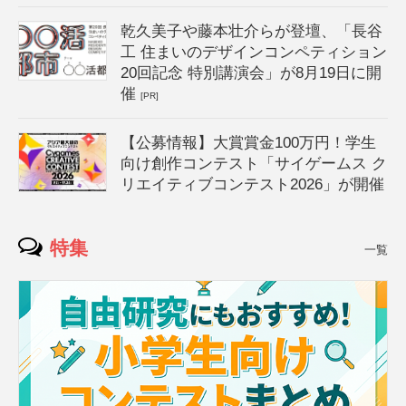
乾久美子や藤本壮介らが登壇、「長谷
工 住まいのデザインコンペティション
20回記念 特別講演会」が8月19日に開
催
[PR]
【公募情報】大賞賞金100万円！学生
向け創作コンテスト「サイゲームス ク
リエイティブコンテスト2026」が開催
特集
一覧