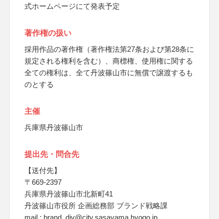
式ホームページにて発表予定
著作権の扱い
採用作品の著作権（著作権法第27条および第28条に
規定される権利を含む）、商標権、使用権に関する
全ての権利は、全て丹波篠山市に無償で譲渡するも
のとする
主催
兵庫県丹波篠山市
提出先・問合先
【送付先】
〒669-2397
兵庫県丹波篠山市北新町41
丹波篠山市役所 企画総務部 ブランド戦略課
mail : brand_div@city.sasayama.hyogo.jp