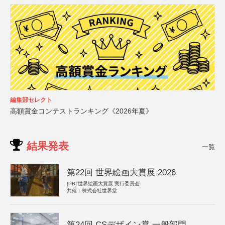
編集部セレクト
高額賞金コンテストランキング《2026年夏》
結果発表
一覧
第22回 世界絵画大賞展 2026
[PR]
世界絵画大賞展 実行委員会
共催：株式会社世界堂
第24回 CSデザイン賞 一般部門