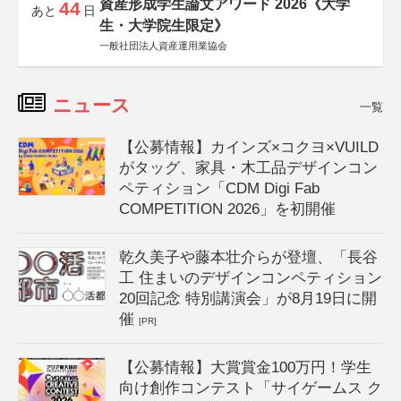
資産形成学生論文アワード 2026《大学
44
あと
日
生・大学院生限定》
一般社団法人資産運用業協会
ニュース
一覧
【公募情報】カインズ×コクヨ×VUILD
がタッグ、家具・木工品デザインコン
ペティション「CDM Digi Fab
COMPETITION 2026」を初開催
乾久美子や藤本壮介らが登壇、「長谷
工 住まいのデザインコンペティション
20回記念 特別講演会」が8月19日に開
催
[PR]
【公募情報】大賞賞金100万円！学生
向け創作コンテスト「サイゲームス ク