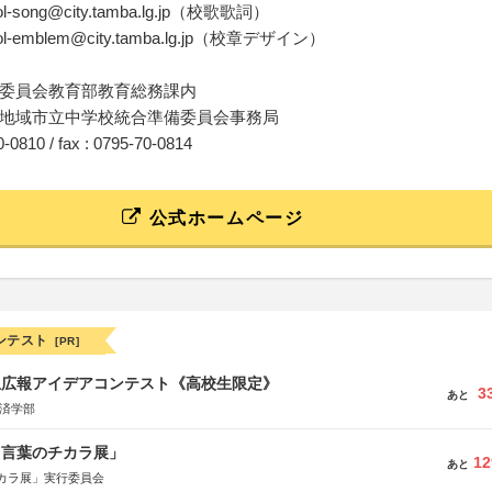
hool-song@city.tamba.lg.jp（校歌歌詞）
hool-emblem@city.tamba.lg.jp（校章デザイン）
委員会教育部教育総務課内
地域市立中学校統合準備委員会事務局
70-0810 / fax : 0795-70-0814
公式ホームページ
ンテスト
[PR]
生広報アイデアコンテスト《高校生限定》
3
あと
経済学部
と言葉のチカラ展」
12
あと
カラ展」実行委員会