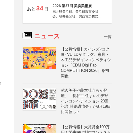
2026 第37回 美浜美術展
34
あと
日
福井県美浜町、美浜町教育委員
会、福井新聞社、関西電力株式会
社
ニュース
一覧
【公募情報】カインズ×コク
ヨ×VUILDがタッグ、家具・
木工品デザインコンペティシ
ョン「CDM Digi Fab
COMPETITION 2026」を初
開催
市
乾久美子や藤本壮介らが登
壇、「長谷工 住まいのデザ
インコンペティション 20回
記念 特別講演会」が8月19日
に開催
[PR]
【公募情報】大賞賞金100万
円！学生向け創作コンテスト