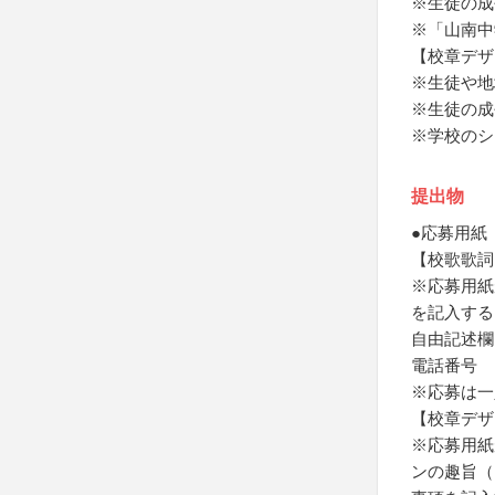
※生徒の成
※「山南中
【校章デザ
※生徒や地
※生徒の成
※学校のシ
提出物
●応募用紙
【校歌歌詞
※応募用紙
を記入する
自由記述欄
電話番号
※応募は一
【校章デザ
※応募用紙
ンの趣旨（