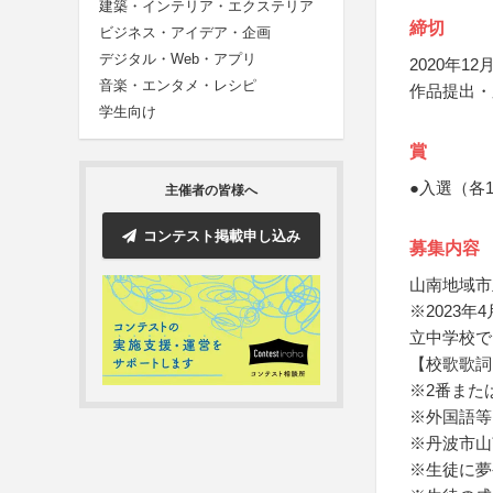
建築・インテリア・エクステリア
締切
ビジネス・アイデア・企画
デジタル・Web・アプリ
2020年12月
音楽・エンタメ・レシピ
作品提出・
学生向け
賞
●入選（各
主催者の皆様へ
コンテスト掲載申し込み
募集内容
山南地域市
※2023
立中学校で
【校歌歌詞
※2番また
※外国語等
※丹波市山
※生徒に夢