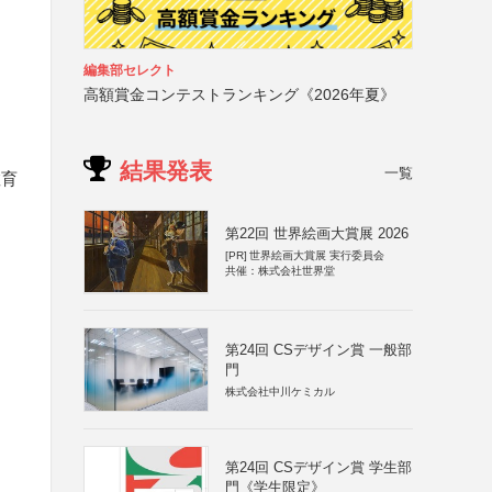
編集部セレクト
高額賞金コンテストランキング《2026年夏》
結果発表
一覧
教育
第22回 世界絵画大賞展 2026
[PR]
世界絵画大賞展 実行委員会
共催：株式会社世界堂
第24回 CSデザイン賞 一般部
門
株式会社中川ケミカル
第24回 CSデザイン賞 学生部
門《学生限定》