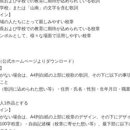
長および学校での教育に期待が込められている歌詞
学校」または「山南」の文字を含む歌詞
イン】
域の人たちにとって親しみやすい校章
長および学校での教育に期待が込められている校章
ンボルとして、様々な場面で活用しやすい校章
（公式ホームページよりダウンロード）
】
がない場合は、A4判白紙の上部に校歌の歌詞、その下に以下の事
こと
（歌詞に込められた想い等）・住所・氏名・性別・生年月日・職
人1作品とする
イン】
がない場合は、A4判白紙の上部に校章のデザイン、その下にデザ
100字程度）・自由記述欄（校章に寄せた想い等）、最下部に以下