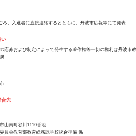
3月ごろ、入選者に直接連絡するとともに、丹波市広報等にて発表
扱い
の応募および制定によって発生する著作権等一切の権利は丹波市
属
市
問合先
市山南町谷川1110番地
委員会教育部教育総務課学校統合準備 係