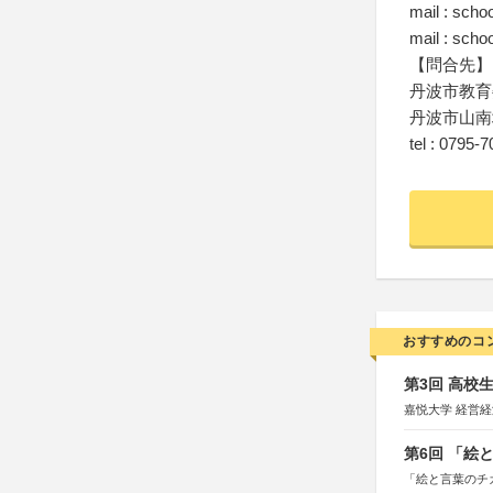
mail : sc
mail : sc
【問合先】
丹波市教育
丹波市山南
tel : 0795-
おすすめのコ
第3回 高校
嘉悦大学 経営
第6回 「絵
「絵と言葉のチ