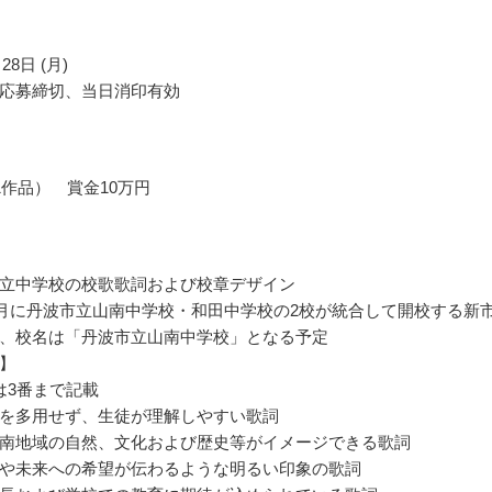
28日 (月)
応募締切、当日消印有効
1作品） 賞金10万円
立中学校の校歌歌詞および校章デザイン
年4月に丹波市立山南中学校・和田中学校の2校が統合して開校する新
、校名は「丹波市立山南中学校」となる予定
】
は3番まで記載
を多用せず、生徒が理解しやすい歌詞
南地域の自然、文化および歴史等がイメージできる歌詞
や未来への希望が伝わるような明るい印象の歌詞