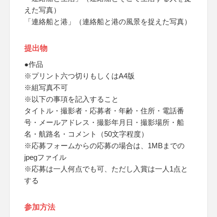
えた写真）
「連絡船と港」（連絡船と港の風景を捉えた写真）
提出物
●作品
※プリント六つ切りもしくはA4版
※組写真不可
※以下の事項を記入すること
タイトル・撮影者・応募者・年齢・住所・電話番
号・メールアドレス・撮影年月日・撮影場所・船
名・航路名・コメント（50文字程度）
※応募フォームからの応募の場合は、1MBまでの
jpegファイル
※応募は一人何点でも可、ただし入賞は一人1点と
する
参加方法