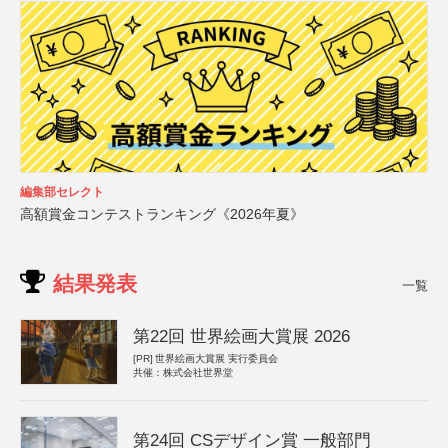
編集部セレクト
高額賞金コンテストランキング《2026年夏》
結果発表
一覧
第22回 世界絵画大賞展 2026
[PR]
世界絵画大賞展 実行委員会
共催：株式会社世界堂
第24回 CSデザイン賞 一般部門