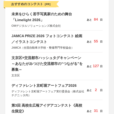
おすすめのコンテスト
[PR]
未来をひらく若手写真家のための舞台
84
「Limelight 2026」
あと
日
OMデジタルソリューションズ株式会社
JAMCA PRIZE 2026 フォトコンテスト 絵画
55
／イラストコンテスト
あと
日
JAMCA（全国自動車大学校・整備専門学校協会）
文京区×交流都市ハッシュタグキャンペーン
～あなたがみつけた交流都市の“つながる”を
127
あと
日
募集～
文京区
ディファレント京町堀アートフェア2026
2
あと
日
ディファレント京町堀アートフェア実行委員会（株式会社
チグニッタ内）
第3回 高校生広報アイデアコンテスト《高校
31
生限定》
あと
日