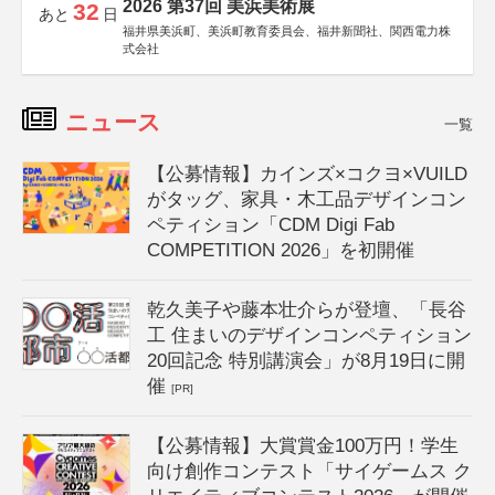
2026 第37回 美浜美術展
32
あと
日
福井県美浜町、美浜町教育委員会、福井新聞社、関西電力株
式会社
ニュース
一覧
【公募情報】カインズ×コクヨ×VUILD
がタッグ、家具・木工品デザインコン
ペティション「CDM Digi Fab
COMPETITION 2026」を初開催
乾久美子や藤本壮介らが登壇、「長谷
工 住まいのデザインコンペティション
20回記念 特別講演会」が8月19日に開
催
[PR]
【公募情報】大賞賞金100万円！学生
向け創作コンテスト「サイゲームス ク