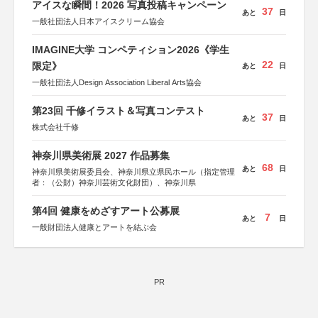
アイスな瞬間！2026 写真投稿キャンペーン
37
あと
日
一般社団法人日本アイスクリーム協会
IMAGINE大学 コンペティション2026《学生
22
限定》
あと
日
一般社団法人Design Association Liberal Arts協会
第23回 千修イラスト＆写真コンテスト
37
あと
日
株式会社千修
神奈川県美術展 2027 作品募集
68
あと
日
神奈川県美術展委員会、神奈川県立県民ホール（指定管理
者：（公財）神奈川芸術文化財団）、神奈川県
第4回 健康をめざすアート公募展
7
あと
日
一般財団法人健康とアートを結ぶ会
PR