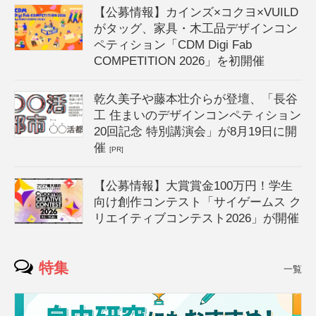
【公募情報】カインズ×コクヨ×VUILD
がタッグ、家具・木工品デザインコン
ペティション「CDM Digi Fab
COMPETITION 2026」を初開催
乾久美子や藤本壮介らが登壇、「長谷
工 住まいのデザインコンペティション
20回記念 特別講演会」が8月19日に開
催
[PR]
【公募情報】大賞賞金100万円！学生
向け創作コンテスト「サイゲームス ク
リエイティブコンテスト2026」が開催
特集
一覧