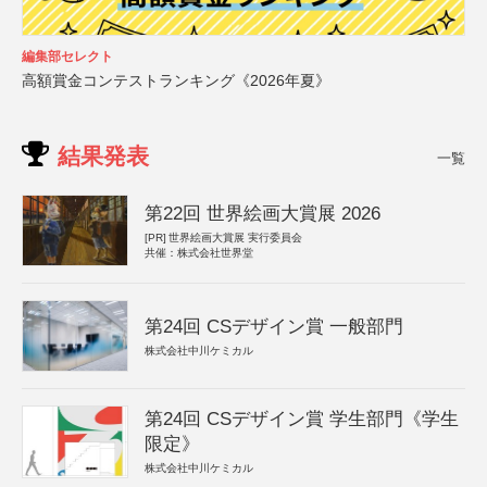
編集部セレクト
高額賞金コンテストランキング《2026年夏》
結果発表
一覧
第22回 世界絵画大賞展 2026
[PR]
世界絵画大賞展 実行委員会
共催：株式会社世界堂
第24回 CSデザイン賞 一般部門
株式会社中川ケミカル
第24回 CSデザイン賞 学生部門《学生
限定》
株式会社中川ケミカル