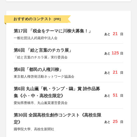
おすすめのコンテスト
[PR]
第17回 「税金をテーマに川柳大募集！」
21
あと
日
一般社団法人武蔵府中法人会
第6回 「絵と言葉のチカラ展」
125
あと
日
「絵と言葉のチカラ展」実行委員会
第6回「都民の人権川柳」
21
あと
日
東京都人権啓発活動ネットワーク協議会
第6回 丸山薫「帆・ランプ・鷗」賞 詩作品募
51
集《小・中・高校生限定》
あと
日
愛知県豊橋市、丸山薫賞運営委員会
第30回 全国高校生創作コンテスト《高校生限
25
定》
あと
日
國學院大學、高校生新聞社