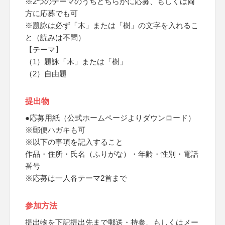
※2つのテーマのうちどちらかに応募、もしくは両
方に応募でも可
※題詠は必ず「木」または「樹」の文字を入れるこ
と（読みは不問）
【テーマ】
（1）題詠「木」または「樹」
（2）自由題
提出物
●応募用紙（公式ホームページよりダウンロード）
※郵便ハガキも可
※以下の事項を記入すること
作品・住所・氏名（ふりがな）・年齢・性別・電話
番号
※応募は一人各テーマ2首まで
参加方法
提出物を下記提出先まで郵送・持参、もしくはメー