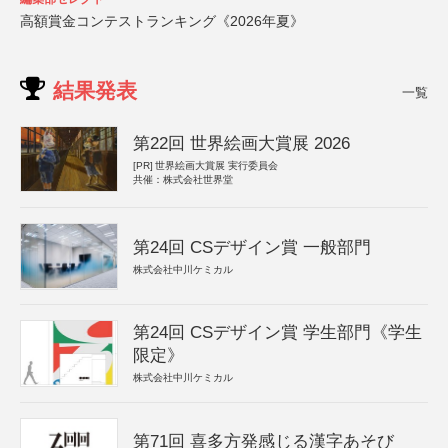
高額賞金コンテストランキング《2026年夏》
結果発表
一覧
第22回 世界絵画大賞展 2026
[PR]
世界絵画大賞展 実行委員会
共催：株式会社世界堂
第24回 CSデザイン賞 一般部門
株式会社中川ケミカル
第24回 CSデザイン賞 学生部門《学生
限定》
株式会社中川ケミカル
第71回 喜多方発感じる漢字あそび