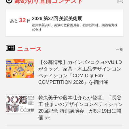
締め切り直前コンテスト
[PR]
2026 第37回 美浜美術展
32
あと
日
福井県美浜町、美浜町教育委員会、福井新聞社、関西電力株
式会社
ニュース
一覧
【公募情報】カインズ×コクヨ×VUILD
がタッグ、家具・木工品デザインコン
ペティション「CDM Digi Fab
COMPETITION 2026」を初開催
乾久美子や藤本壮介らが登壇、「長谷
工 住まいのデザインコンペティション
20回記念 特別講演会」が8月19日に開
催
[PR]