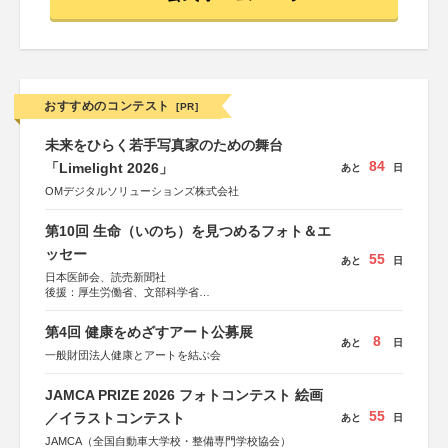
おすすめのコンテスト
[PR]
未来をひらく若手写真家のための舞台
84
「Limelight 2026」
あと
日
OMデジタルソリューションズ株式会社
第10回 生命（いのち）を見つめるフォト＆エ
ッセー
55
あと
日
日本医師会、読売新聞社
後援：厚生労働省、文部科学省
協賛：東京海上日動火災保険株式会社、東京海上日動あん
しん生命保険株式会社
第4回 健康をめざすアート公募展
8
あと
日
一般財団法人健康とアートを結ぶ会
JAMCA PRIZE 2026 フォトコンテスト 絵画
55
／イラストコンテスト
あと
日
JAMCA（全国自動車大学校・整備専門学校協会）