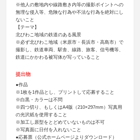
※他人の敷地内や線路敷き内等の撮影ポイントへの
無理な侵入等、危険な行為や不法な行為を絶対にし
ないこと
【テーマ】
北びわこ地域の鉄道のある風景
※必ず北びわこ地域（米原市・長浜市・高島市）で
撮影し、鉄道車両、駅舎、線路、旅客、信号機等、
鉄道にかかわる被写体が写っていること
提出物
●作品
※1枚を1作品とし、プリントして応募すること
※白黒・カラーは不問
※四つ切り、もしくはA4版（210×297mm）写真用
の光沢紙を使用すること
※加工し原型をとどめていないものは不可
※写真面に日付を入れないこと
●応募票（公式ホームページよりダウンロード）