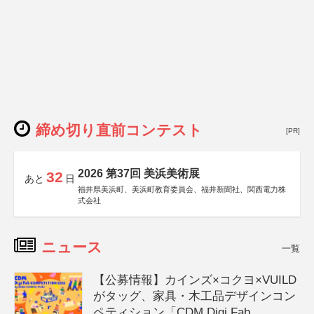
締め切り直前コンテスト
[PR]
2026 第37回 美浜美術展
32
あと
日
福井県美浜町、美浜町教育委員会、福井新聞社、関西電力株
式会社
ニュース
一覧
【公募情報】カインズ×コクヨ×VUILD
がタッグ、家具・木工品デザインコン
ペティション「CDM Digi Fab