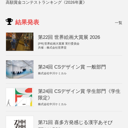
高額賞金コンテストランキング《2026年夏》
結果発表
一覧
第22回 世界絵画大賞展 2026
[PR]
世界絵画大賞展 実行委員会
共催：株式会社世界堂
第24回 CSデザイン賞 一般部門
株式会社中川ケミカル
第24回 CSデザイン賞 学生部門《学生
限定》
株式会社中川ケミカル
第71回 喜多方発感じる漢字あそび