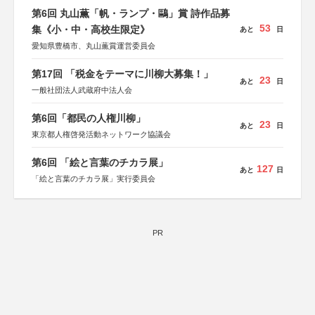
第6回 丸山薫「帆・ランプ・鷗」賞 詩作品募
53
集《小・中・高校生限定》
あと
日
愛知県豊橋市、丸山薫賞運営委員会
第17回 「税金をテーマに川柳大募集！」
23
あと
日
一般社団法人武蔵府中法人会
第6回「都民の人権川柳」
23
あと
日
東京都人権啓発活動ネットワーク協議会
第6回 「絵と言葉のチカラ展」
127
あと
日
「絵と言葉のチカラ展」実行委員会
PR