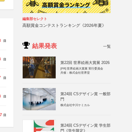
編集部セレクト
高額賞金コンテストランキング《2026年夏》
3
日
結果発表
一覧
3
日
第22回 世界絵画大賞展 2026
[PR]
世界絵画大賞展 実行委員会
共催：株式会社世界堂
7
日
第24回 CSデザイン賞 一般部
3
日
門
株式会社中川ケミカル
7
日
第24回 CSデザイン賞 学生部
門《学生限定》