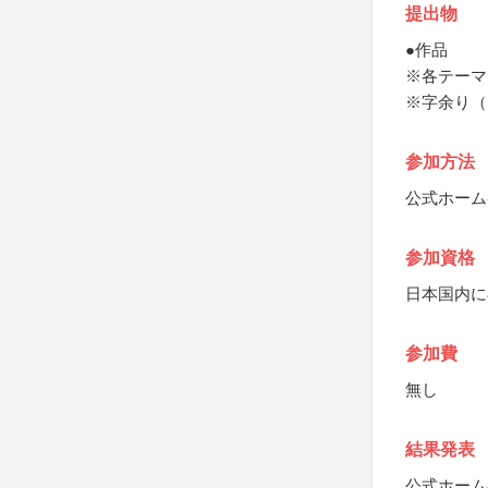
提出物
●作品
※各テーマ
※字余り（
参加方法
公式ホーム
参加資格
日本国内に
参加費
無し
結果発表
公式ホーム