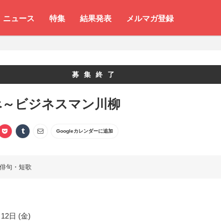
ニュース
特集
結果発表
メルマガ登録
募集終了
べ～ビジネスマン川柳
Googleカレンダーに追加
俳句・短歌
12日 (金)