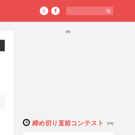
PR
締め切り直前コンテスト
[PR]