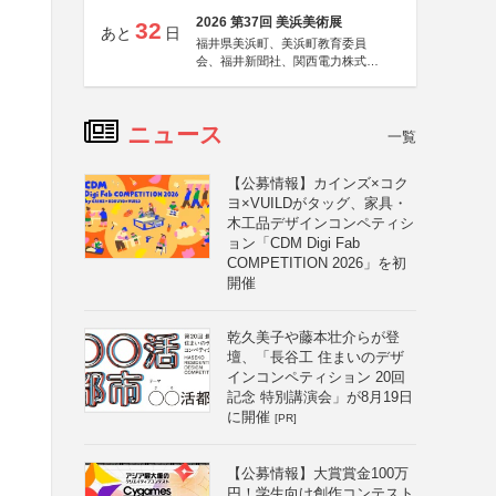
2026 第37回 美浜美術展
32
あと
日
福井県美浜町、美浜町教育委員
会、福井新聞社、関西電力株式会
社
ニュース
一覧
【公募情報】カインズ×コク
ヨ×VUILDがタッグ、家具・
木工品デザインコンペティシ
ョン「CDM Digi Fab
COMPETITION 2026」を初
開催
乾久美子や藤本壮介らが登
壇、「長谷工 住まいのデザ
インコンペティション 20回
記念 特別講演会」が8月19日
に開催
[PR]
【公募情報】大賞賞金100万
円！学生向け創作コンテスト