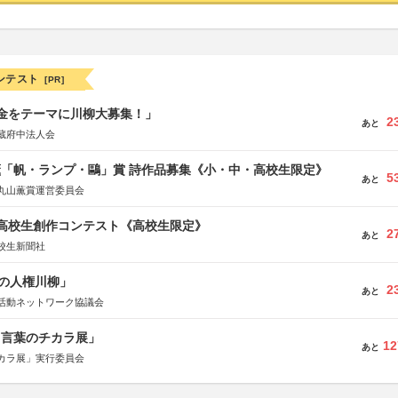
ンテスト
[PR]
税金をテーマに川柳大募集！」
2
あと
蔵府中法人会
薫「帆・ランプ・鷗」賞 詩作品募集《小・中・高校生限定》
5
あと
丸山薫賞運営委員会
国高校生創作コンテスト《高校生限定》
2
あと
校生新聞社
の人権川柳」
2
あと
活動ネットワーク協議会
と言葉のチカラ展」
12
あと
カラ展」実行委員会