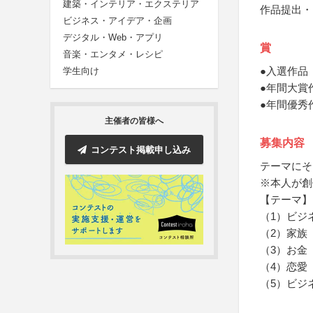
建築・インテリア・エクステリア
作品提出・
ビジネス・アイデア・企画
デジタル・Web・アプリ
賞
音楽・エンタメ・レシピ
●入選作品
学生向け
●年間大賞
●年間優秀
主催者の皆様へ
募集内容
コンテスト掲載申し込み
テーマにそ
※本人が創
【テーマ】
（1）ビジ
（2）家族
（3）お金
（4）恋愛
（5）ビジ