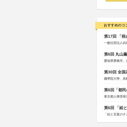
おすすめのコ
第17回 「
一般社団法人武
第6回 丸山
愛知県豊橋市、
第30回 全
國學院大學、高
第6回「都民
東京都人権啓発
第6回 「絵
「絵と言葉のチ