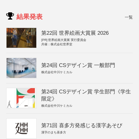
結果発表
一覧
第22回 世界絵画大賞展 2026
[PR]
世界絵画大賞展 実行委員会
共催：株式会社世界堂
第24回 CSデザイン賞 一般部門
株式会社中川ケミカル
第24回 CSデザイン賞 学生部門《学生
限定》
株式会社中川ケミカル
第71回 喜多方発感じる漢字あそび
漢字のまち喜多方