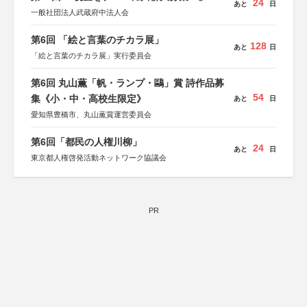
24
あと
日
一般社団法人武蔵府中法人会
第6回 「絵と言葉のチカラ展」
128
あと
日
「絵と言葉のチカラ展」実行委員会
第6回 丸山薫「帆・ランプ・鷗」賞 詩作品募
54
集《小・中・高校生限定》
あと
日
愛知県豊橋市、丸山薫賞運営委員会
第6回「都民の人権川柳」
24
あと
日
東京都人権啓発活動ネットワーク協議会
PR