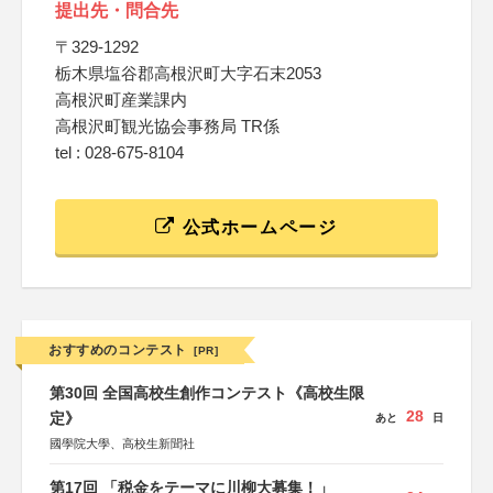
提出先・問合先
〒329-1292
栃木県塩谷郡高根沢町大字石末2053
高根沢町産業課内
高根沢町観光協会事務局 TR係
tel : 028-675-8104
公式ホームページ
おすすめのコンテスト
[PR]
第30回 全国高校生創作コンテスト《高校生限
28
定》
あと
日
國學院大學、高校生新聞社
第17回 「税金をテーマに川柳大募集！」