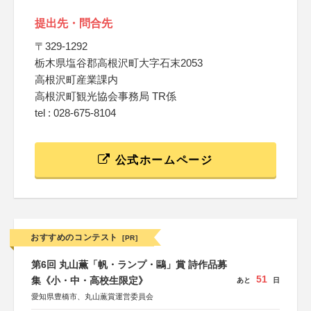
提出先・問合先
〒329-1292
栃木県塩谷郡高根沢町大字石末2053
高根沢町産業課内
高根沢町観光協会事務局 TR係
tel : 028-675-8104
公式ホームページ
おすすめのコンテスト
[PR]
第6回 丸山薫「帆・ランプ・鷗」賞 詩作品募
51
集《小・中・高校生限定》
あと
日
愛知県豊橋市、丸山薫賞運営委員会