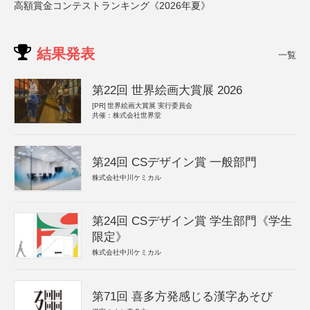
高額賞金コンテストランキング《2026年夏》
結果発表
一覧
第22回 世界絵画大賞展 2026
[PR]
世界絵画大賞展 実行委員会
共催：株式会社世界堂
第24回 CSデザイン賞 一般部門
株式会社中川ケミカル
第24回 CSデザイン賞 学生部門《学生
限定》
株式会社中川ケミカル
第71回 喜多方発感じる漢字あそび