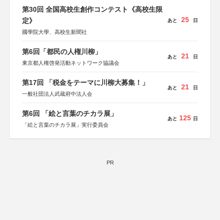
第30回 全国高校生創作コンテスト《高校生限
25
定》
あと
日
國學院大學、高校生新聞社
第6回「都民の人権川柳」
21
あと
日
東京都人権啓発活動ネットワーク協議会
第17回 「税金をテーマに川柳大募集！」
21
あと
日
一般社団法人武蔵府中法人会
第6回 「絵と言葉のチカラ展」
125
あと
日
「絵と言葉のチカラ展」実行委員会
PR