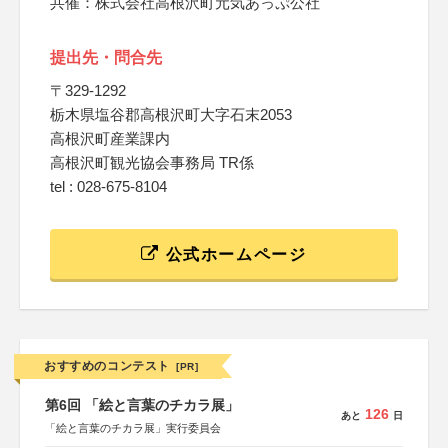
共催：株式会社高根沢町元気あっぷ公社
提出先・問合先
〒329-1292
栃木県塩谷郡高根沢町大字石末2053
高根沢町産業課内
高根沢町観光協会事務局 TR係
tel : 028-675-8104
公式ホームページ
おすすめのコンテスト
[PR]
第6回 「絵と言葉のチカラ展」
126
あと
日
「絵と言葉のチカラ展」実行委員会