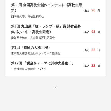
第30回 全国高校生創作コンテスト《高校生限
26
定》
あと
日
國學院大學、高校生新聞社
第6回 丸山薫「帆・ランプ・鷗」賞 詩作品募
52
集《小・中・高校生限定》
あと
日
愛知県豊橋市、丸山薫賞運営委員会
第6回「都民の人権川柳」
22
あと
日
東京都人権啓発活動ネットワーク協議会
第17回 「税金をテーマに川柳大募集！」
22
あと
日
一般社団法人武蔵府中法人会
PR