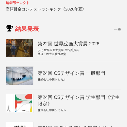
編集部セレクト
高額賞金コンテストランキング《2026年夏》
結果発表
一覧
第22回 世界絵画大賞展 2026
[PR]
世界絵画大賞展 実行委員会
共催：株式会社世界堂
第24回 CSデザイン賞 一般部門
株式会社中川ケミカル
第24回 CSデザイン賞 学生部門《学生
限定》
株式会社中川ケミカル