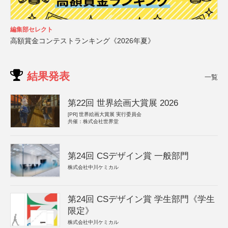
編集部セレクト
高額賞金コンテストランキング《2026年夏》
結果発表
一覧
第22回 世界絵画大賞展 2026
[PR]
世界絵画大賞展 実行委員会
共催：株式会社世界堂
第24回 CSデザイン賞 一般部門
株式会社中川ケミカル
第24回 CSデザイン賞 学生部門《学生
限定》
株式会社中川ケミカル