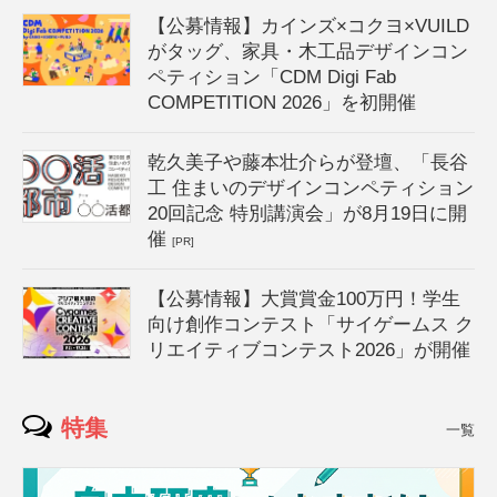
【公募情報】カインズ×コクヨ×VUILD
がタッグ、家具・木工品デザインコン
ペティション「CDM Digi Fab
COMPETITION 2026」を初開催
乾久美子や藤本壮介らが登壇、「長谷
工 住まいのデザインコンペティション
20回記念 特別講演会」が8月19日に開
催
[PR]
【公募情報】大賞賞金100万円！学生
向け創作コンテスト「サイゲームス ク
リエイティブコンテスト2026」が開催
特集
一覧