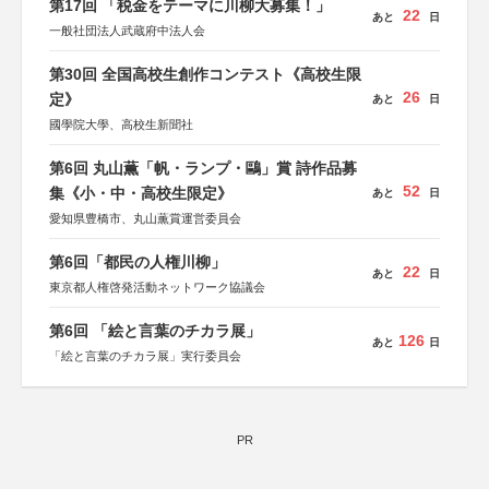
第17回 「税金をテーマに川柳大募集！」
22
あと
日
一般社団法人武蔵府中法人会
第30回 全国高校生創作コンテスト《高校生限
26
定》
あと
日
國學院大學、高校生新聞社
第6回 丸山薫「帆・ランプ・鷗」賞 詩作品募
52
集《小・中・高校生限定》
あと
日
愛知県豊橋市、丸山薫賞運営委員会
第6回「都民の人権川柳」
22
あと
日
東京都人権啓発活動ネットワーク協議会
第6回 「絵と言葉のチカラ展」
126
あと
日
「絵と言葉のチカラ展」実行委員会
PR