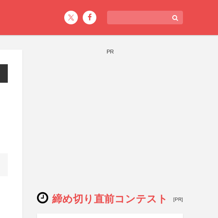
PR
締め切り直前コンテスト
[PR]