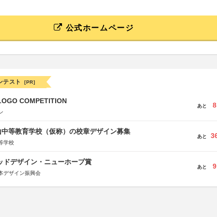
公式ホームページ
ンテスト
[PR]
LOGO COMPETITION
8
あと
ン
山中等教育学校（仮称）の校章デザイン募集
3
あと
等学校
グッドデザイン・ニューホープ賞
9
あと
本デザイン振興会