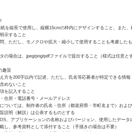
ク
用紙を縦長で使用し、縦横15cmの枠内にデザインすること、また、
明示すること
問、ただし、モノクロや拡大・縮小して使用することも考慮した
の場合は、jpeg/png/pdfファイルで提出すること（様式は任意と
の趣旨
え方を200字以内で記述、ただし、氏名等応募者が特定できる情報
含めないこと
項を記入すること
・住所・電話番号・メールアドレス
については、制作者の氏名・住所（都道府県・市町名まで）およ
旨説明（解説）は公表するものとする
OS、アプリケーションの名称およびバージョン、使用したデータ
載し、参考資料として添付すること（手描きの場合は不要）