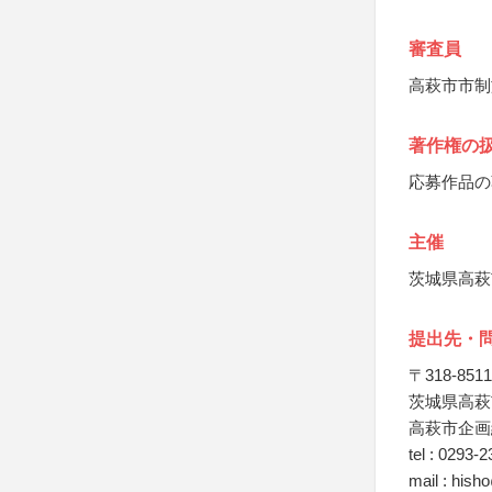
審査員
高萩市市制
著作権の
応募作品の
主催
茨城県高萩
提出先・
〒318-8511
茨城県高萩市
高萩市企画
tel : 0293-
mail : hisho