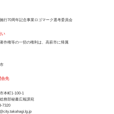
施行70周年記念事業ロゴマーク選考委員会
扱い
著作権等の一切の権利は、高萩市に帰属
市
問合先
本町1-100-1
総務部秘書広報課宛
23-7320
@city.takahagi.lg.jp