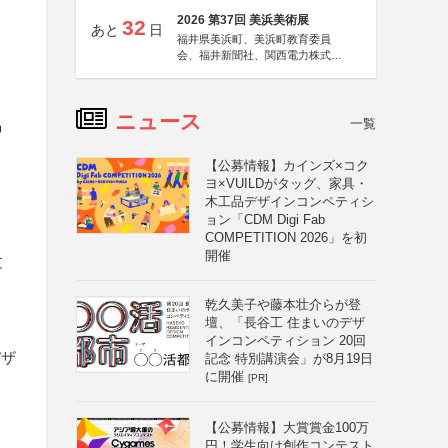
2026 第37回 美浜美術展
32
あと
日
福井県美浜町、美浜町教育委員
会、福井新聞社、関西電力株式会
社
ニュース
一覧
掲
【公募情報】カインズ×コク
ヨ×VUILDがタッグ、家具・
木工品デザインコンペティシ
ョン「CDM Digi Fab
COMPETITION 2026」を初
開催
文
乾久美子や藤本壮介らが登
壇、「長谷工 住まいのデザ
インコンペティション 20回
デザ
記念 特別講演会」が8月19日
に開催
[PR]
【公募情報】大賞賞金100万
円！学生向け創作コンテスト