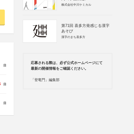
株式会社中川ケミカル
第71回 喜多方発感じる漢字
あそび
漢字のまち喜多方
応募される際は、必ず公式ホームページにて
日
最新の開催情報をご確認ください。
「登竜門」編集部
6
日
日