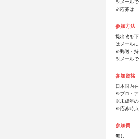
※メールで
※応募は一
参加方法
提出物を下
はメールに
※郵送・持
※メールで
参加資格
日本国内在
※プロ・ア
※未成年の
※応募時点
参加費
無し