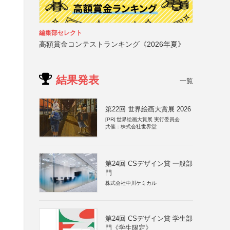
編集部セレクト
高額賞金コンテストランキング《2026年夏》
結果発表
一覧
第22回 世界絵画大賞展 2026
[PR]
世界絵画大賞展 実行委員会
共催：株式会社世界堂
第24回 CSデザイン賞 一般部
門
株式会社中川ケミカル
第24回 CSデザイン賞 学生部
門《学生限定》