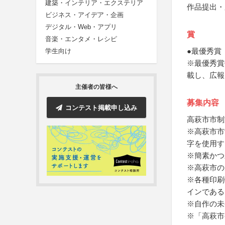
建築・インテリア・エクステリア
作品提出・
ビジネス・アイデア・企画
デジタル・Web・アプリ
賞
音楽・エンタメ・レシピ
●最優秀賞
学生向け
※最優秀賞
載し、広報
主催者の皆様へ
募集内容
コンテスト掲載申し込み
高萩市市制
※高萩市市
字を使用す
※簡素かつ
※高萩市の
※各種印刷
インである
※自作の未
※「高萩市