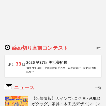
締め切り直前コンテスト
[PR]
2026 第37回 美浜美術展
33
あと
日
福井県美浜町、美浜町教育委員会、福井新聞社、関西電力株
式会社
ニュース
一覧
【公募情報】カインズ×コクヨ×VUILD
がタッグ、家具・木工品デザインコン