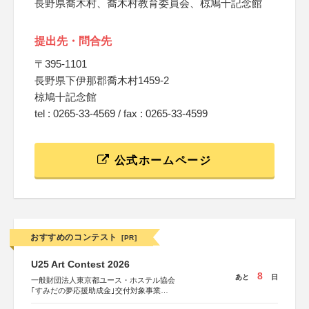
長野県喬木村、喬木村教育委員会、椋鳩十記念館
提出先・問合先
〒395-1101
長野県下伊那郡喬木村1459-2
椋鳩十記念館
tel : 0265-33-4569 / fax : 0265-33-4599
公式ホームページ
おすすめのコンテスト
[PR]
U25 Art Contest 2026
8
あと
日
一般財団法人東京都ユース・ホステル協会
｢すみだの夢応援助成金｣交付対象事業
すみだ五彩の芸術祭 連携企画