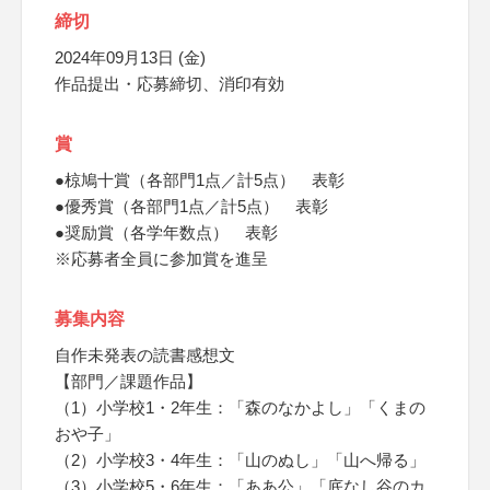
締切
2024年09月13日 (金)
作品提出・応募締切、消印有効
賞
●椋鳩十賞（各部門1点／計5点） 表彰
●優秀賞（各部門1点／計5点） 表彰
●奨励賞（各学年数点） 表彰
※応募者全員に参加賞を進呈
募集内容
自作未発表の読書感想文
【部門／課題作品】
（1）小学校1・2年生：「森のなかよし」「くまの
おや子」
（2）小学校3・4年生：「山のぬし」「山へ帰る」
（3）小学校5・6年生：「ああ公」「底なし谷のカ