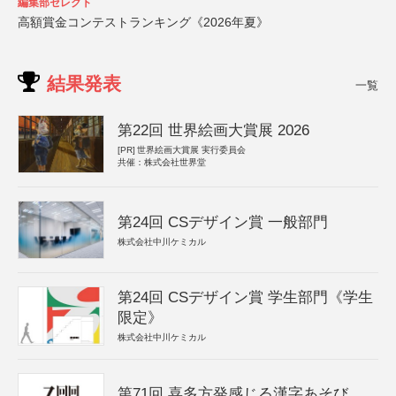
編集部セレクト
高額賞金コンテストランキング《2026年夏》
結果発表
一覧
第22回 世界絵画大賞展 2026
[PR]
世界絵画大賞展 実行委員会
共催：株式会社世界堂
第24回 CSデザイン賞 一般部門
株式会社中川ケミカル
第24回 CSデザイン賞 学生部門《学生
限定》
株式会社中川ケミカル
第71回 喜多方発感じる漢字あそび