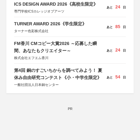
ICS DESIGN AWARD 2026《高校生限定》
24
あと
日
専門学校ICSカレッジオブアーツ
TURNER AWARD 2026《学生限定》
85
あと
日
ターナー色彩株式会社
FM香川 CMコピー大賞2026 ～応募した瞬
24
間、あなたもクリエイター～
あと
日
株式会社エフエム香川
第4回 銅のすごいちからを調べてみよう！ 夏
54
休み自由研究コンテスト《小・中学生限定》
あと
日
一般社団法人日本銅センター
PR