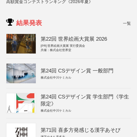
高額賞金コンテストランキング《2026年夏》
結果発表
一覧
第22回 世界絵画大賞展 2026
[PR]
世界絵画大賞展 実行委員会
共催：株式会社世界堂
第24回 CSデザイン賞 一般部門
株式会社中川ケミカル
第24回 CSデザイン賞 学生部門《学生
限定》
株式会社中川ケミカル
第71回 喜多方発感じる漢字あそび
漢字のまち喜多方