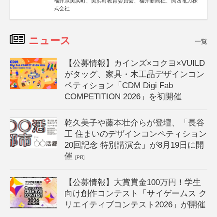
福井県美浜町、美浜町教育委員会、福井新聞社、関西電力株
式会社
ニュース
一覧
【公募情報】カインズ×コクヨ×VUILD
がタッグ、家具・木工品デザインコン
ペティション「CDM Digi Fab
COMPETITION 2026」を初開催
乾久美子や藤本壮介らが登壇、「長谷
工 住まいのデザインコンペティション
20回記念 特別講演会」が8月19日に開
催
[PR]
【公募情報】大賞賞金100万円！学生
向け創作コンテスト「サイゲームス ク
リエイティブコンテスト2026」が開催