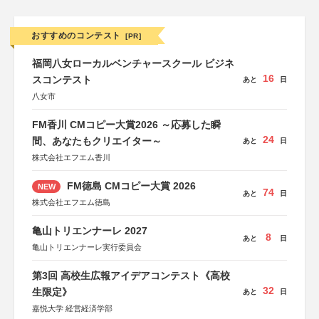
おすすめのコンテスト
[PR]
福岡八女ローカルベンチャースクール ビジネ
16
スコンテスト
あと
日
八女市
FM香川 CMコピー大賞2026 ～応募した瞬
24
間、あなたもクリエイター～
あと
日
株式会社エフエム香川
FM徳島 CMコピー大賞 2026
NEW
74
あと
日
株式会社エフエム徳島
亀山トリエンナーレ 2027
8
あと
日
亀山トリエンナーレ実行委員会
第3回 高校生広報アイデアコンテスト《高校
32
生限定》
あと
日
嘉悦大学 経営経済学部