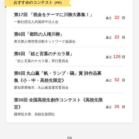
おすすめのコンテスト
[PR]
第17回 「税金をテーマに川柳大募集！」
22
あと
日
一般社団法人武蔵府中法人会
第6回「都民の人権川柳」
22
あと
日
東京都人権啓発活動ネットワーク協議会
第6回 「絵と言葉のチカラ展」
126
あと
日
「絵と言葉のチカラ展」実行委員会
第6回 丸山薫「帆・ランプ・鷗」賞 詩作品募
52
集《小・中・高校生限定》
あと
日
愛知県豊橋市、丸山薫賞運営委員会
第30回 全国高校生創作コンテスト《高校生限
26
定》
あと
日
國學院大學、高校生新聞社
PR