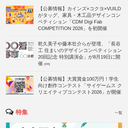
【公募情報】カインズ×コクヨ×VUILD
がタッグ、家具・木工品デザインコン
ペティション「CDM Digi Fab
COMPETITION 2026」を初開催
乾久美子や藤本壮介らが登壇、「長谷
工 住まいのデザインコンペティション
20回記念 特別講演会」が8月19日に開
催
[PR]
【公募情報】大賞賞金100万円！学生
向け創作コンテスト「サイゲームス ク
リエイティブコンテスト2026」が開催
特集
一覧