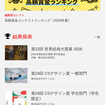
編集部セレクト
高額賞金コンテストランキング《2026年夏》
結果発表
一覧
第22回 世界絵画大賞展 2026
[PR]
世界絵画大賞展 実行委員会
共催：株式会社世界堂
第24回 CSデザイン賞 一般部門
株式会社中川ケミカル
第24回 CSデザイン賞 学生部門《学生
限定》
株式会社中川ケミカル