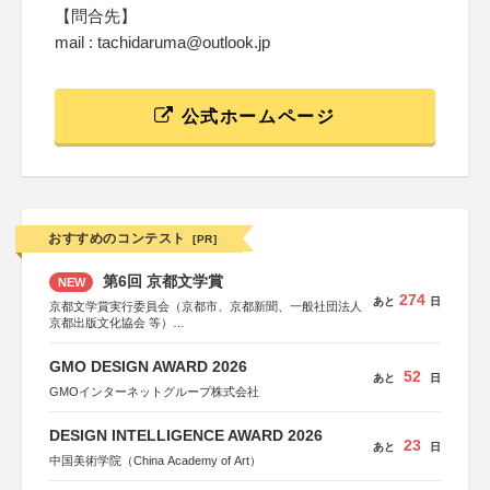
【問合先】
mail : tachidaruma@outlook.jp
公式ホームページ
おすすめのコンテスト
[PR]
第6回 京都文学賞
NEW
274
あと
日
京都文学賞実行委員会（京都市、京都新聞、一般社団法人
京都出版文化協会 等）
協力：京都府書店商業組合、朝日新聞出版、
KADOKAWA、河出書房新社、幻冬舎、講談社、光文社、
GMO DESIGN AWARD 2026
集英社、小学館、祥伝社、新潮社、淡交社、ちいさいミシ
52
あと
日
マ社、徳間書店、早川書房、PHP研究所、双葉社、文藝春
GMOインターネットグループ株式会社
秋、ポプラ社、毎日新聞出版
DESIGN INTELLIGENCE AWARD 2026
23
あと
日
中国美術学院（China Academy of Art）