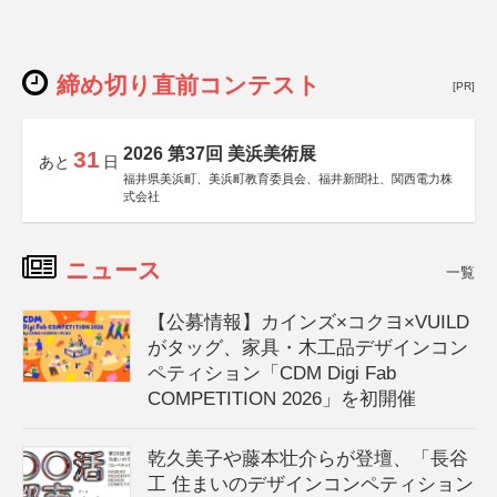
締め切り直前コンテスト
[PR]
2026 第37回 美浜美術展
31
あと
日
福井県美浜町、美浜町教育委員会、福井新聞社、関西電力株
式会社
ニュース
一覧
【公募情報】カインズ×コクヨ×VUILD
がタッグ、家具・木工品デザインコン
ペティション「CDM Digi Fab
COMPETITION 2026」を初開催
乾久美子や藤本壮介らが登壇、「長谷
工 住まいのデザインコンペティション