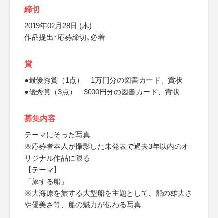
締切
2019年02月28日 (木)
作品提出･応募締切､必着
賞
●最優秀賞（1点） 1万円分の図書カード、賞状
●優秀賞（3点） 3000円分の図書カード、賞状
募集内容
テーマにそった写真
※応募者本人が撮影した未発表で過去3年以内のオ
リジナル作品に限る
【テーマ】
「旅する船」
※大海原を旅する大型船を主題として、船の雄大さ
や優美さ等、船の魅力が伝わる写真