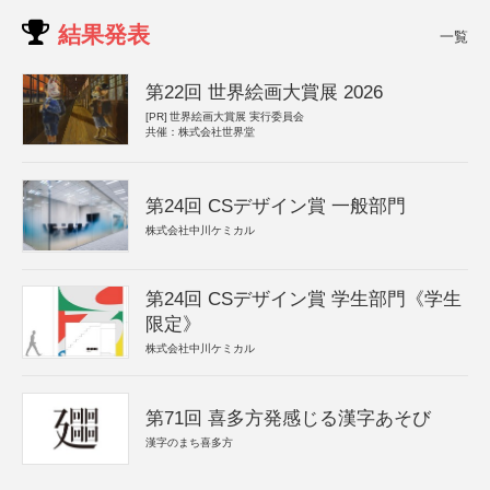
結果発表
一覧
第22回 世界絵画大賞展 2026
[PR]
世界絵画大賞展 実行委員会
共催：株式会社世界堂
第24回 CSデザイン賞 一般部門
株式会社中川ケミカル
第24回 CSデザイン賞 学生部門《学生
限定》
株式会社中川ケミカル
第71回 喜多方発感じる漢字あそび
漢字のまち喜多方