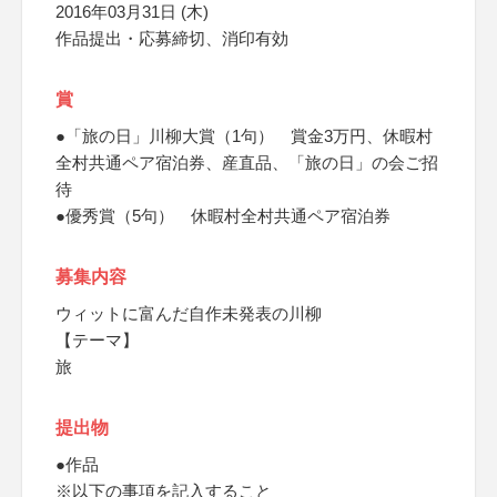
2016年03月31日 (木)
作品提出・応募締切、消印有効
賞
●「旅の日」川柳大賞（1句） 賞金3万円、休暇村
全村共通ペア宿泊券、産直品、「旅の日」の会ご招
待
●優秀賞（5句） 休暇村全村共通ペア宿泊券
募集内容
ウィットに富んだ自作未発表の川柳
【テーマ】
旅
提出物
●作品
※以下の事項を記入すること