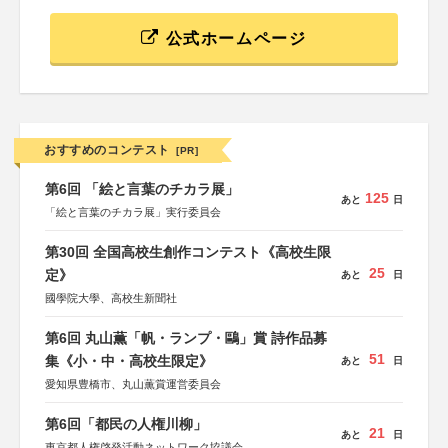
公式ホームページ
おすすめのコンテスト
[PR]
第6回 「絵と言葉のチカラ展」
125
あと
日
「絵と言葉のチカラ展」実行委員会
第30回 全国高校生創作コンテスト《高校生限
25
定》
あと
日
國學院大學、高校生新聞社
第6回 丸山薫「帆・ランプ・鷗」賞 詩作品募
51
集《小・中・高校生限定》
あと
日
愛知県豊橋市、丸山薫賞運営委員会
第6回「都民の人権川柳」
21
あと
日
東京都人権啓発活動ネットワーク協議会