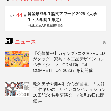
資産形成学生論文アワード 2026《大学
44
あと
日
生・大学院生限定》
一般社団法人資産運用業協会
ニュース
一覧
【公募情報】カインズ×コクヨ×VUILD
がタッグ、家具・木工品デザインコン
ペティション「CDM Digi Fab
COMPETITION 2026」を初開催
乾久美子や藤本壮介らが登壇、「長谷
工 住まいのデザインコンペティション
20回記念 特別講演会」が8月19日に開
催
[PR]