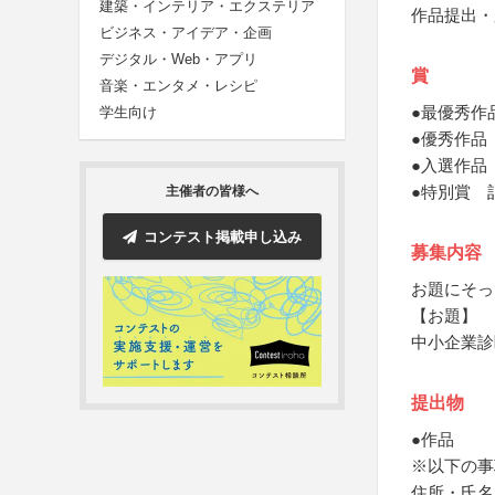
建築・インテリア・エクステリア
作品提出・
ビジネス・アイデア・企画
デジタル・Web・アプリ
賞
音楽・エンタメ・レシピ
●最優秀作
学生向け
●優秀作品
●入選作品
●特別賞 
主催者の皆様へ
コンテスト掲載申し込み
募集内容
お題にそっ
【お題】
中小企業診
提出物
●作品
※以下の事
住所・氏名