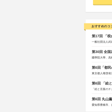
おすすめのコ
第17回 「
一般社団法人武
第30回 全
國學院大學、高
第6回「都民
東京都人権啓発
第6回 「絵
「絵と言葉のチ
第6回 丸山
愛知県豊橋市、