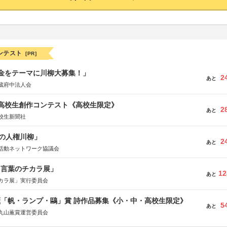
ンテスト
[PR]
税金をテーマに川柳大募集！」
2
あと
蔵府中法人会
国高校生創作コンテスト《高校生限定》
2
あと
校生新聞社
の人権川柳」
2
あと
活動ネットワーク協議会
と言葉のチカラ展」
12
あと
カラ展」実行委員会
薫「帆・ランプ・鷗」賞 詩作品募集《小・中・高校生限定》
5
あと
丸山薫賞運営委員会