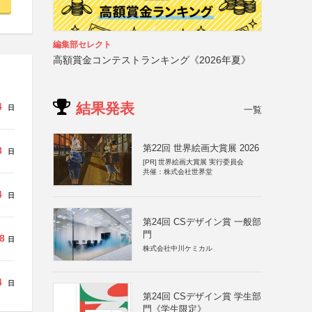
編集部セレクト
高額賞金コンテストランキング《2026年夏》
結果発表
4
日
一覧
第22回 世界絵画大賞展 2026
8
日
[PR]
世界絵画大賞展 実行委員会
共催：株式会社世界堂
4
日
第24回 CSデザイン賞 一般部
門
8
日
株式会社中川ケミカル
4
日
第24回 CSデザイン賞 学生部
門《学生限定》