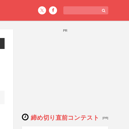
PR
締め切り直前コンテスト
[PR]