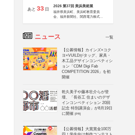
2026 第37回 美浜美術展
33
あと
日
福井県美浜町、美浜町教育委員
会、福井新聞社、関西電力株式会
社
ニュース
一覧
【公募情報】カインズ×コク
ヨ×VUILDがタッグ、家具・
木工品デザインコンペティシ
ョン「CDM Digi Fab
COMPETITION 2026」を初
開催
乾久美子や藤本壮介らが登
壇、「長谷工 住まいのデザ
インコンペティション 20回
記念 特別講演会」が8月19日
に開催
[PR]
【公募情報】大賞賞金100万
円！学生向け創作コンテスト