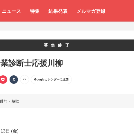
ニュース
特集
結果発表
メルマガ登録
募集終了
企業診断士応援川柳
Googleカレンダーに追加
俳句・短歌
13日 (金)