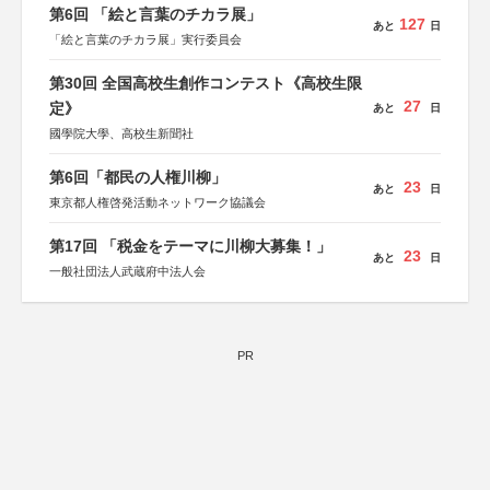
第6回 「絵と言葉のチカラ展」
127
あと
日
「絵と言葉のチカラ展」実行委員会
第30回 全国高校生創作コンテスト《高校生限
27
定》
あと
日
國學院大學、高校生新聞社
第6回「都民の人権川柳」
23
あと
日
東京都人権啓発活動ネットワーク協議会
第17回 「税金をテーマに川柳大募集！」
23
あと
日
一般社団法人武蔵府中法人会
PR