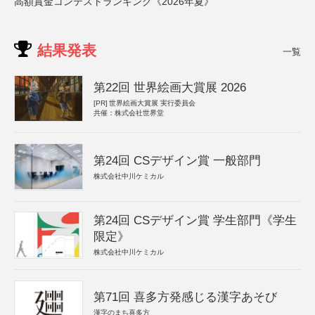
高額賞金コンテストランキング《2026年夏》
結果発表
一覧
第22回 世界絵画大賞展 2026
[PR]
世界絵画大賞展 実行委員会
共催：株式会社世界堂
第24回 CSデザイン賞 一般部門
株式会社中川ケミカル
第24回 CSデザイン賞 学生部門《学生
限定》
株式会社中川ケミカル
第71回 喜多方発感じる漢字あそび
漢字のまち喜多方