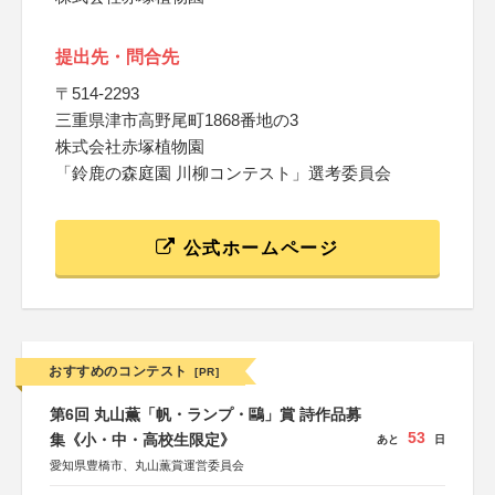
提出先・問合先
〒514-2293
三重県津市高野尾町1868番地の3
株式会社赤塚植物園
「鈴鹿の森庭園 川柳コンテスト」選考委員会
公式ホームページ
おすすめのコンテスト
[PR]
第6回 丸山薫「帆・ランプ・鷗」賞 詩作品募
53
集《小・中・高校生限定》
あと
日
愛知県豊橋市、丸山薫賞運営委員会