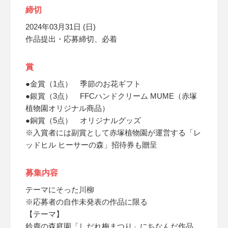
締切
2024年03月31日 (日)
作品提出・応募締切、必着
賞
●金賞（1点） 季節のお花ギフト
●銀賞（3点） FFCハンドクリーム MUME（赤塚
植物園オリジナル商品）
●銅賞（5点） オリジナルグッズ
※入賞者には副賞として赤塚植物園が運営する「レ
ッドヒル ヒーサーの森」招待券も贈呈
募集内容
テーマにそった川柳
※応募者の自作未発表の作品に限る
【テーマ】
鈴鹿の森庭園「しだれ梅まつり」にちなんだ作品